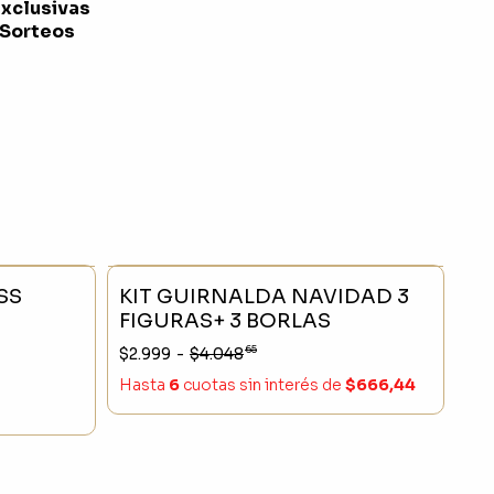
exclusivas
 Sorteos
- 20 %
SIN STOCK
- 25 %
SS
KIT GUIRNALDA NAVIDAD 3
FIGURAS+ 3 BORLAS
65
$2.999
-
$4.048
Hasta
6
cuotas sin interés
de
$666,44