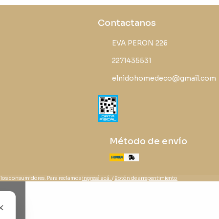
Contactanos
EVA PERON 226
2271435531
elnidohomedeco@gmail.com
Método de envío
 los consumidores. Para reclamos
ingresá acá.
/
Botón de arrepentimiento
×