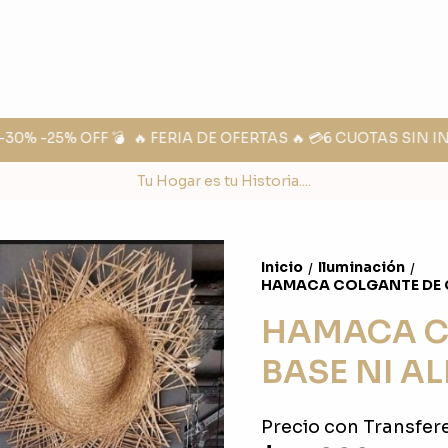
% -25% OFF 💣
🔥 FERIA DE OFERTAS 🔥 💳6 CUOTAS SIN IN
Tu Hogar es tu Historia....
Inicio
Iluminación
/
/
HAMACA COLGANTE DE 
HAMACA C
BASE NI 
Precio con Transfere