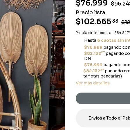
$76.999
$96.24
Precio lista
$102.665
33
$12
Precio sin impuestos
$84.847
Hasta
6 cuotas sin i
$76.999
pagando con 
27
$82.132
pagando con
DNI
$76.999
pagando con 
27
$82.132
pagando co
tarjetas bancarias)
Ver más detalles
Envios a Todo el Paí