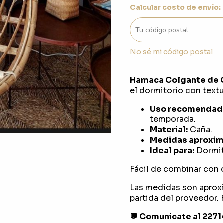
Calcular costo de envío:
No sé mi código postal
Hamaca Colgante de 
el dormitorio con textu
Uso recomendad
temporada.
Material:
Caña.
Medidas aproxim
Ideal para:
Dormit
Fácil de combinar con 
Las medidas son aprox
partida del proveedor. F
💬 Comunicate al 227