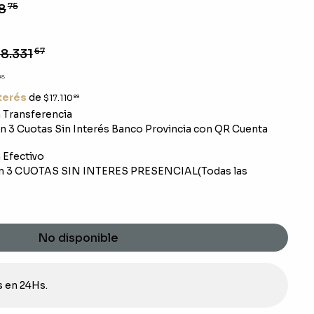
8
75
8.331
67
38
nterés
de
$17.110
89
Transferencia
 3 Cuotas Sin Interés Banco Provincia con QR Cuenta
Efectivo
n 3 CUOTAS SIN INTERES PRESENCIAL(Todas las
No disponible
s en 24Hs.