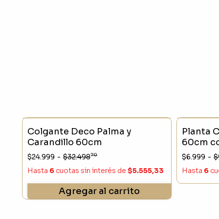
- 23 %
SIN STO
Colgante Deco Palma y
Planta C
Carandillo 60cm
60cm co
70
$24.999
-
$32.498
$6.999
-
$
Hasta
6
cuotas sin interés
de
$5.555,33
Hasta
6
cu
Agregar al carrito