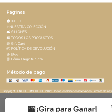
Páginas
🏠 INICIO
✨NUESTRA COLECCIÓN
🛋️ SILLONES
🛍️ TODOS LOS PRODUCTOS
🎁 Gift Card
📦 POLÍTICA DE DEVOLUCIÓN
📝 Blog
📘 Cómo Elegir tu Sofá
Método de pago
Copyright EL NIDO HOME DECO - 2026. Todos los derechos reservados. Defensa de las y
🎰 ¡Gira para Ganar!