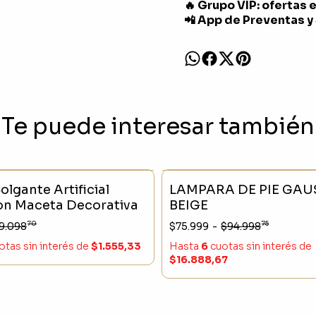
🔥 Grupo VIP: ofertas 
📲 App de Preventas y
Te puede interesar también
CK
- 23 %
SIN STOCK
olgante Artificial
LAMPARA DE PIE GAU
n Maceta Decorativa
BEIGE
70
75
9.098
$75.999
-
$94.998
otas sin interés
de
$1.555,33
Hasta
6
cuotas sin interés
de
$16.888,67