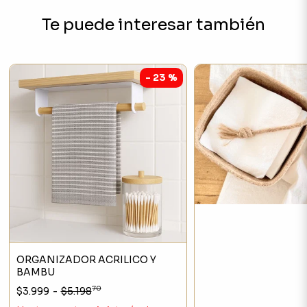
Te puede interesar también
- 23 %
ORGANIZADOR ACRILICO Y
BAMBU
70
$3.999
-
$5.198