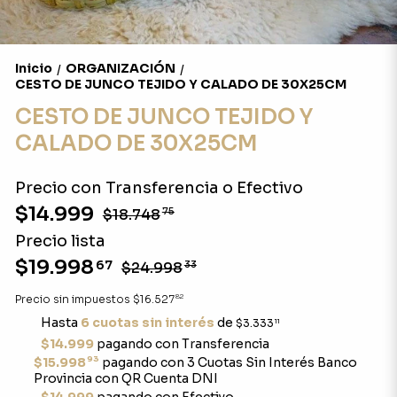
Inicio
ORGANIZACIÓN
/
/
CESTO DE JUNCO TEJIDO Y CALADO DE 30X25CM
CESTO DE JUNCO TEJIDO Y
CALADO DE 30X25CM
Precio con Transferencia o Efectivo
$14.999
$18.748
75
Precio lista
$19.998
67
$24.998
33
82
Precio sin impuestos
$16.527
Hasta
6 cuotas sin interés
de
$3.333
11
$14.999
pagando con Transferencia
93
$15.998
pagando con 3 Cuotas Sin Interés Banco
Provincia con QR Cuenta DNI