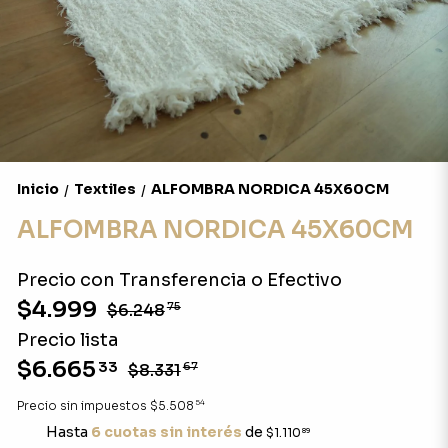
Inicio
Textiles
ALFOMBRA NORDICA 45X60CM
/
/
ALFOMBRA NORDICA 45X60CM
Precio con Transferencia o Efectivo
$4.999
$6.248
75
Precio lista
$6.665
33
$8.331
67
54
Precio sin impuestos
$5.508
Hasta
6 cuotas sin interés
de
$1.110
89