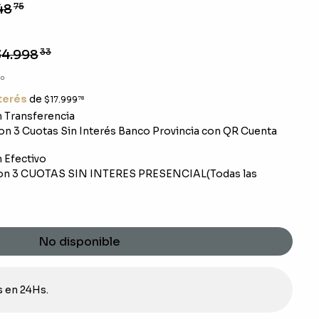
48
75
34.998
33
10
nterés
de
$17.999
78
 Transferencia
n 3 Cuotas Sin Interés Banco Provincia con QR Cuenta
 Efectivo
on 3 CUOTAS SIN INTERES PRESENCIAL(Todas las
No disponible
s en 24Hs.