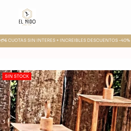
💳6 CUOTAS SIN INTERES + INCREIBLES DESCUENTOS -40% -3
SIN STOCK