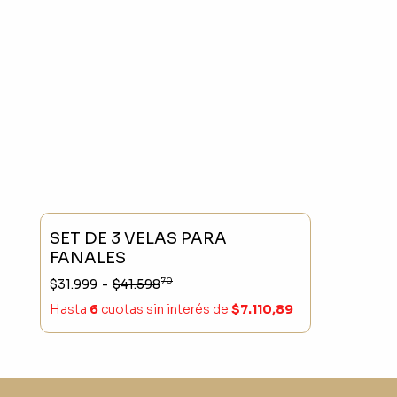
SIN STOCK
- 23 %
SET DE 3 VELAS PARA
FANALES
70
$31.999
-
$41.598
Hasta
6
cuotas sin interés
de
$7.110,89