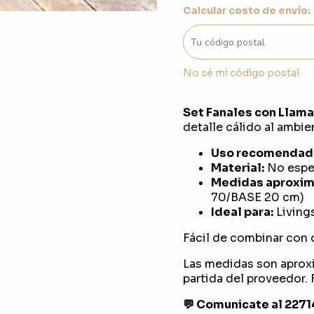
Calcular costo de envío:
No sé mi código postal
Set Fanales con Llama 
detalle cálido al ambie
Uso recomendad
Material:
No espec
Medidas aproxim
70/BASE 20 cm)
Ideal para:
Livings
Fácil de combinar con 
Las medidas son aprox
partida del proveedor. F
💬 Comunicate al 227