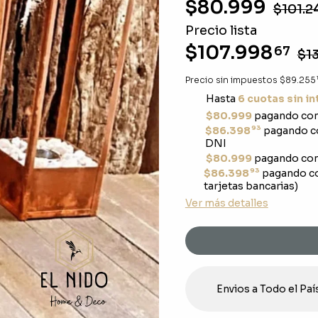
$80.999
$101.2
Precio lista
$107.998
67
$1
Precio sin impuestos
$89.255
Hasta
6 cuotas sin i
$80.999
pagando con
93
$86.398
pagando co
DNI
$80.999
pagando con
93
$86.398
pagando c
tarjetas bancarias)
Ver más detalles
Envios a Todo el Paí