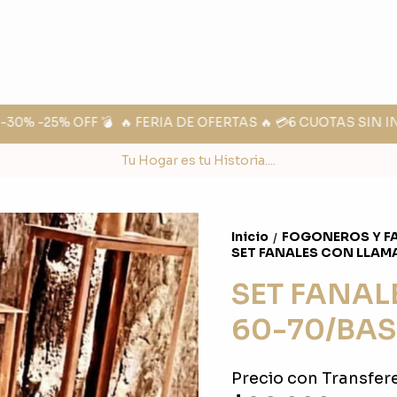
0% -25% OFF 💣
🔥 FERIA DE OFERTAS 🔥 💳6 CUOTAS SIN IN
Tu Hogar es tu Historia....
Inicio
FOGONEROS Y F
/
SET FANALES CON LLAMA
SET FANAL
60-70/BAS
Precio con Transfere