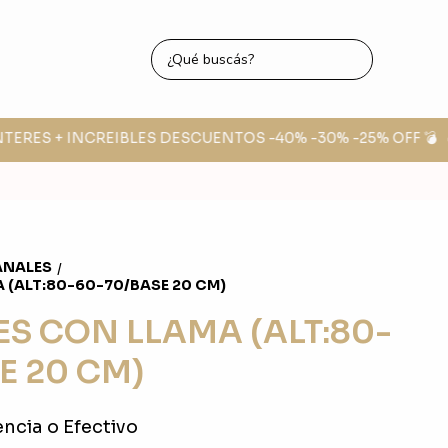
TERES + INCREIBLES DESCUENTOS -40% -30% -25% OFF 💣
🔥
ANALES
/
 (ALT:80-60-70/BASE 20 CM)
ES CON LLAMA (ALT:80-
E 20 CM)
ncia o Efectivo