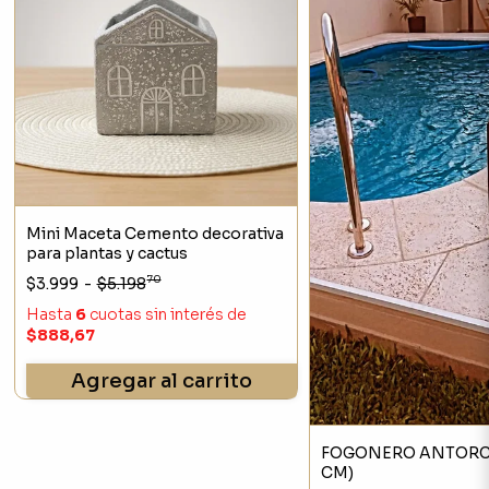
Mini Maceta Cemento decorativa
para plantas y cactus
70
$3.999
-
$5.198
Hasta
6
cuotas sin interés
de
$888,67
Agregar al carrito
FOGONERO ANTORC
CM)