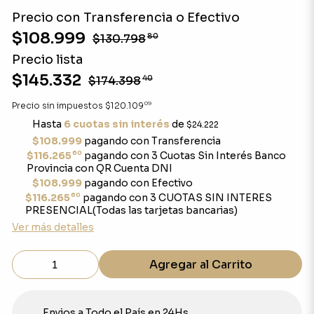
Precio con Transferencia o Efectivo
$108.999
$130.798
80
Precio lista
$145.332
$174.398
40
09
Precio sin impuestos
$120.109
Hasta
6 cuotas sin interés
de
$24.222
$108.999
pagando con Transferencia
60
$116.265
pagando con 3 Cuotas Sin Interés Banco
Provincia con QR Cuenta DNI
$108.999
pagando con Efectivo
60
$116.265
pagando con 3 CUOTAS SIN INTERES
PRESENCIAL(Todas las tarjetas bancarias)
Ver más detalles
Agregar al Carrito
Envios a Todo el País en 24Hs.