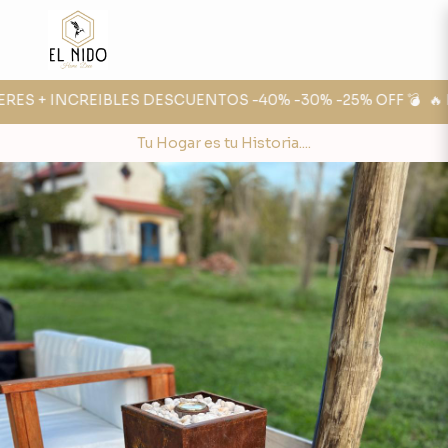
RES + INCREIBLES DESCUENTOS -40% -30% -25% OFF 💣
🔥 F
Tu Hogar es tu Historia....