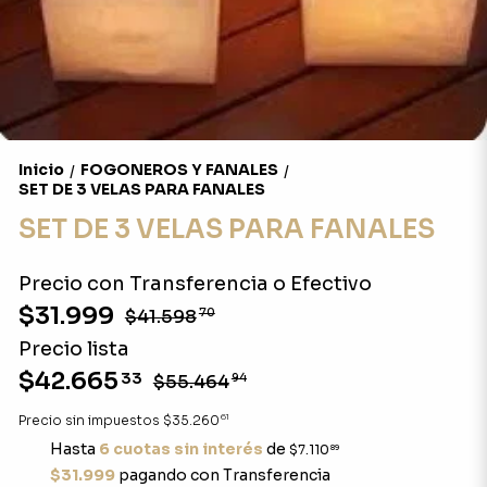
Inicio
FOGONEROS Y FANALES
/
/
SET DE 3 VELAS PARA FANALES
SET DE 3 VELAS PARA FANALES
Precio con Transferencia o Efectivo
$31.999
$41.598
70
Precio lista
$42.665
33
$55.464
94
61
Precio sin impuestos
$35.260
Hasta
6 cuotas sin interés
de
$7.110
89
$31.999
pagando con Transferencia