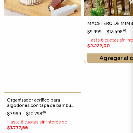
MACETERO DE MIM
65
$9.999
-
$13.498
Hasta
6
cuotas sin in
$2.222,00
Agregar al c
Organizador acrílico para
algodones con tapa de bambú
Dallas
65
$7.999
-
$10.798
Hasta
6
cuotas sin interés
de
$1.777,56