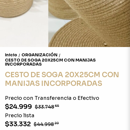
Inicio
ORGANIZACIÓN
/
/
CESTO DE SOGA 20X25CM CON MANIJAS
INCORPORADAS
CESTO DE SOGA 20X25CM CON
MANIJAS INCORPORADAS
Precio con Transferencia o Efectivo
$24.999
$33.748
65
Precio lista
$33.332
$44.998
20