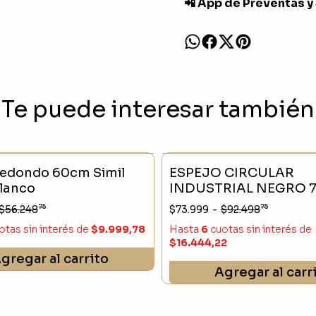
📲 App de Preventas y
Te puede interesar también
- 20 %
redondo 60cm Simil
ESPEJO CIRCULAR
Blanco
IND
75
75
$56.248
$73.999
-
$92.498
otas sin interés
de
$9.999,78
Hasta
6
cuotas sin interés
de
$16.444,22
gregar al carrito
Agregar al carr