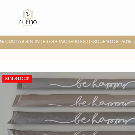
6 CUOTAS SIN INTERES + INCREIBLES DESCUENTOS -40% -30
SIN STOCK