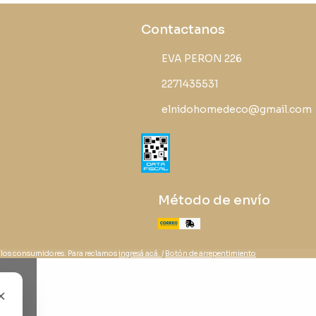
Contactanos
EVA PERON 226
2271435531
elnidohomedeco@gmail.com
Método de envío
 los consumidores. Para reclamos
ingresá acá.
/
Botón de arrepentimiento
×