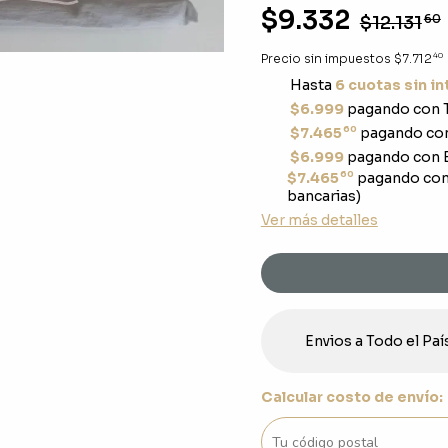
$9.332
$12.131
60
40
Precio sin impuestos
$7.712
Hasta
6 cuotas sin i
$6.999
pagando con T
60
$7.465
pagando con
$6.999
pagando con E
60
$7.465
pagando con
bancarias)
Ver más detalles
Envios a Todo el Paí
Calcular costo de envío: