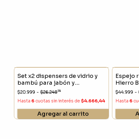
- 20 %
Set x2 dispensers de vidrio y
Espejo 
bambú para jabón y
Hierro 
detergente
75
$20.999
-
$26.248
$44.999
-
Hasta
6
cuotas sin interés
de
$4.666,44
Hasta
6
cu
Agregar al carrito
A