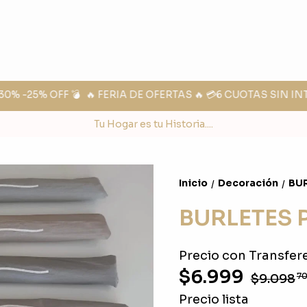
% -25% OFF 💣
🔥 FERIA DE OFERTAS 🔥 💳6 CUOTAS SIN IN
Tu Hogar es tu Historia....
Inicio
Decoración
BU
/
/
BURLETES 
Precio con Transfere
$6.999
$9.098
7
Precio lista