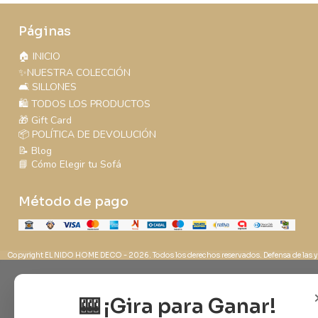
Páginas
🏠 INICIO
✨NUESTRA COLECCIÓN
🛋️ SILLONES
🛍️ TODOS LOS PRODUCTOS
🎁 Gift Card
📦 POLÍTICA DE DEVOLUCIÓN
📝 Blog
📘 Cómo Elegir tu Sofá
Método de pago
Copyright EL NIDO HOME DECO - 2026. Todos los derechos reservados. Defensa de las y
🎰 ¡Gira para Ganar!