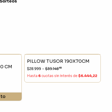
 Sorteos
- 20 %
SIN STOCK
- 25 %
PILLOW TUSOR 190X70CM
USTRIAL NEGRO 70 CM
65
$28.999
-
$39.148
Hasta
6
cuotas sin interés
de
$6.444,22
ito