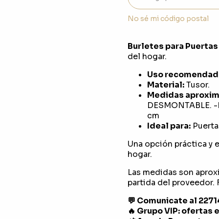
No sé mi código postal
Burletes para Puertas
del hogar.
Uso recomendad
Material:
Tusor.
Medidas aproxim
DESMONTABLE. -R
cm
Ideal para:
Puertas
Una opción práctica y e
hogar.
Las medidas son aprox
partida del proveedor. F
💬 Comunicate al 227
🔥 Grupo VIP: ofertas 