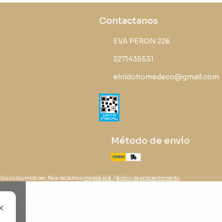
Contactanos
EVA PERON 226
2271435531
elnidohomedeco@gmail.com
Método de envío
 los consumidores. Para reclamos
ingresá acá.
/
Botón de arrepentimiento
×