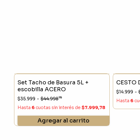
- 20 %
SIN STO
Set Tacho de Basura 5L +
CESTO 
escobilla ACERO
$14.999
-
75
$35.999
-
$44.998
Hasta
6
cu
Hasta
6
cuotas sin interés
de
$7.999,78
Agregar al carrito