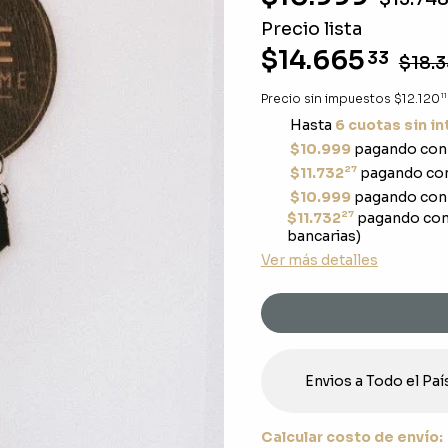
Precio lista
$14.665
33
$18.3
11
Precio sin impuestos
$12.120
Hasta
6 cuotas sin i
$10.999
pagando con 
27
$11.732
pagando con
$10.999
pagando con 
27
$11.732
pagando con
bancarias)
Ver más detalles
Envios a Todo el Paí
Calcular costo de envío: