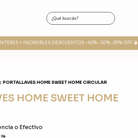
NTERES + INCREIBLES DESCUENTOS -40% -30% -25% OFF 💣
🔥
PORTALLAVES HOME SWEET HOME CIRCULAR
/
VES HOME SWEET HOME
ncia o Efectivo
8
75