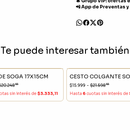
🔥 Grupo VIP: ofertas 
📲 App de Preventas y
Te puede interesar también
CK
- 25 %
SIN STOCK
DE SOGA 17X15CM
CESTO COLGANTE S
65
65
$20.248
$15.999
-
$21.598
otas sin interés
de
$3.333,11
Hasta
6
cuotas sin interés
de