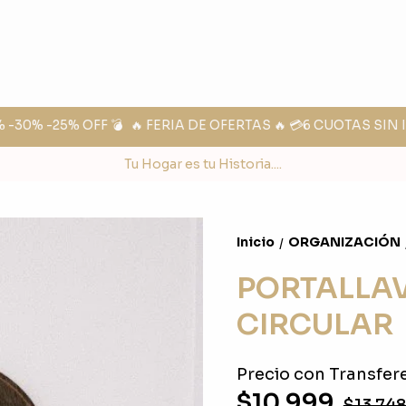
0% -25% OFF 💣
🔥 FERIA DE OFERTAS 🔥 💳6 CUOTAS SIN I
Tu Hogar es tu Historia....
Inicio
ORGANIZACIÓN
/
PORTALLA
CIRCULAR
Precio con Transfere
$10.999
$13.74