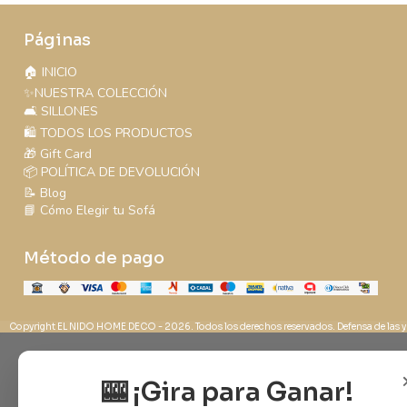
Páginas
🏠 INICIO
✨NUESTRA COLECCIÓN
🛋️ SILLONES
🛍️ TODOS LOS PRODUCTOS
🎁 Gift Card
📦 POLÍTICA DE DEVOLUCIÓN
📝 Blog
📘 Cómo Elegir tu Sofá
Método de pago
Copyright EL NIDO HOME DECO - 2026. Todos los derechos reservados. Defensa de las y
🎰 ¡Gira para Ganar!