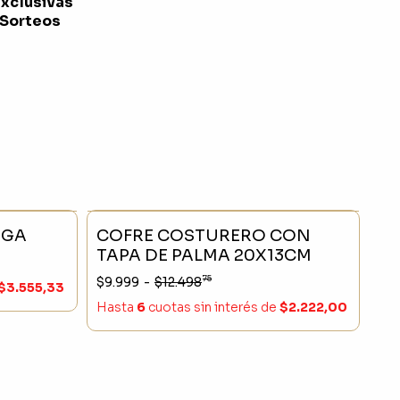
exclusivas
 Sorteos
- 25 %
SIN STOCK
- 20 %
OGA
COFRE COSTURERO CON
TAPA DE PALMA 20X13CM
75
$9.999
-
$12.498
$3.555,33
Hasta
6
cuotas sin interés
de
$2.222,00