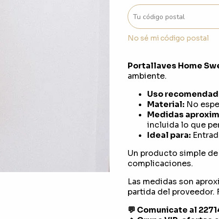
No sé mi código postal
Portallaves Home Swe
ambiente.
Uso recomendad
Material:
No espec
Medidas aproxim
incluida lo que pe
Ideal para:
Entrada
Un producto simple de 
complicaciones.
Las medidas son aprox
partida del proveedor. F
💬 Comunicate al 227