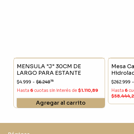
- 20 %
SIN STO
MENSULA "J" 30CM DE
Mesa Ca
LARGO PARA ESTANTE
Hidrola
75
$4.999
-
$6.248
$262.999
-
Hasta
6
cuotas sin interés
de
$1.110,89
Hasta
6
cu
$58.444,
Agregar al carrito