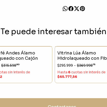
Te puede interesar también
CK
- 16 %
SIN STOCK
fé Andes Álamo
Vitrina Lúa Álamo
queado con Cajón
Hidrolaqueado con Fib
Naturales
80
75
$315.598
$295.999
-
$369.998
otas sin interés
de
Hasta
6
cuotas sin interés
de
22
$65.777,56