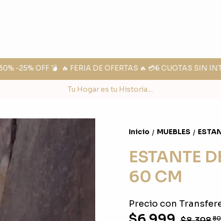
% -25% OFF 💣
🔥 FERIA DE OFERTAS 🔥 💳6 CUOTAS SIN IN
Tu Hogar es tu Historia....
Inicio
MUEBLES
ESTAN
/
/
ESTANTE D
60 CM
Precio con Transfere
$6.999
$8.398
80