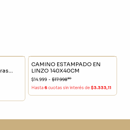
- 20 %
SIN STOCK
- 16 %
CAMINO ESTAMPADO EN
ras
LINZO 140X40CM
80
$14.999
-
$17.998
Hasta
6
cuotas sin interés
de
$3.333,11