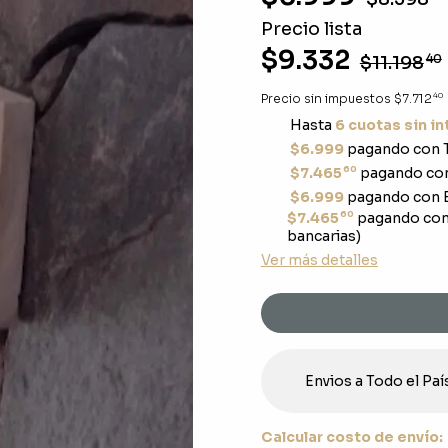
Precio lista
$9.332
$11.198
40
40
Precio sin impuestos
$7.712
Hasta
6 cuotas sin i
$6.999
pagando con T
60
$7.465
pagando con
$6.999
pagando con E
60
$7.465
pagando con
bancarias)
Ver más detalles
Envios a Todo el Paí
Calcular costo de envío: