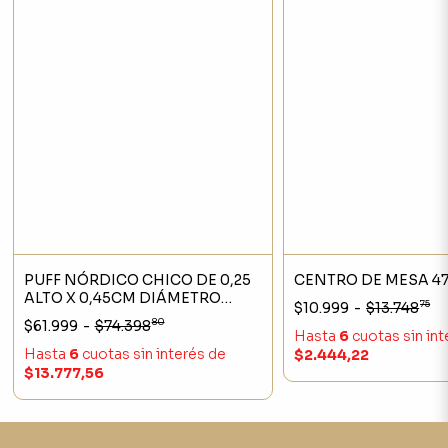
PUFF NÓRDICO CHICO DE 0,25
CENTRO DE MESA 47
ALTO X 0,45CM DIÁMETRO
75
$10.999
-
$13.748
TEJIDO CON FIBRAS
80
$61.999
-
$74.398
NATURALES DE KRAFT.
Hasta
6
cuotas sin in
Hasta
6
cuotas sin interés
de
$2.444,22
$13.777,56