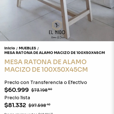
Inicio
MUEBLES
/
/
MESA RATONA DE ALAMO MACIZO DE 100X50X45CM
MESA RATONA DE ALAMO
MACIZO DE 100X50X45CM
Precio con Transferencia o Efectivo
$60.999
$73.198
80
Precio lista
$81.332
$97.598
40
53