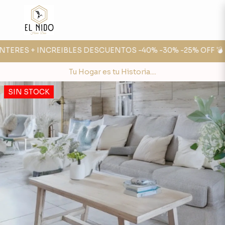
NTERES + INCREIBLES DESCUENTOS -40% -30% -25% OFF 💣
🔥
Tu Hogar es tu Historia....
SIN STOCK