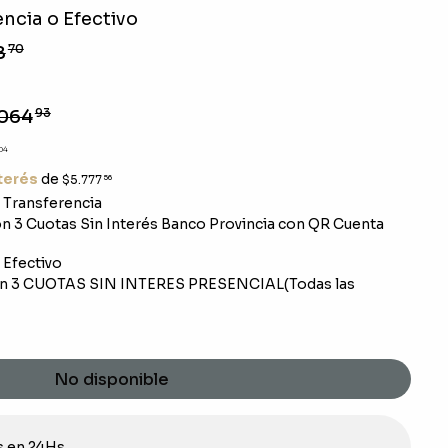
ncia o Efectivo
8
70
064
93
04
nterés
de
$5.777
56
Transferencia
 3 Cuotas Sin Interés Banco Provincia con QR Cuenta
Efectivo
n 3 CUOTAS SIN INTERES PRESENCIAL(Todas las
No disponible
s en 24Hs.