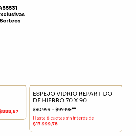
1435531
exclusivas
 Sorteos
- 20 %
SIN STOCK
- 16 %
ESPEJO VIDRIO REPARTIDO
DE HIERRO 70 X 90
80
$80.999
-
$97.198
$888,67
Hasta
6
cuotas sin interés
de
$17.999,78