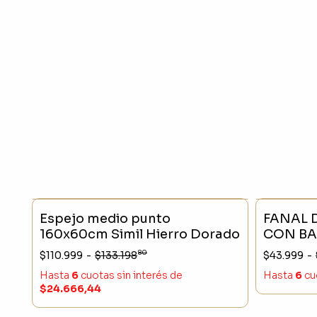
SIN STOCK
- 16 %
SIN STO
Espejo medio punto
FANAL D
160x60cm Simil Hierro Dorado
CON BA
MEDIU
80
$110.999
-
$133.198
$43.999
-
Hasta
6
cuotas sin interés
de
Hasta
6
cu
$24.666,44