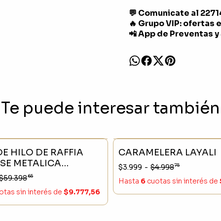
💬 Comunicate al 227
🔥 Grupo VIP: ofertas 
📲 App de Preventas y
Te puede interesar también
CK
- 25 %
SIN STOCK
E HILO DE RAFFIA
CARAMELERA LAYALI
SE METALICA
75
$3.999
-
$4.998
M
65
$59.398
Hasta
6
cuotas sin interés
de
otas sin interés
de
$9.777,56