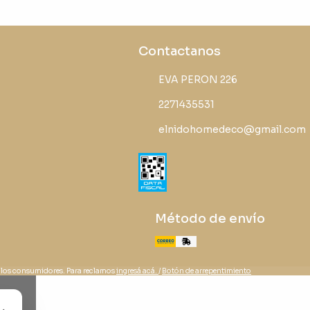
Contactanos
EVA PERON 226
2271435531
elnidohomedeco@gmail.com
Método de envío
 los consumidores. Para reclamos
ingresá acá.
/
Botón de arrepentimiento