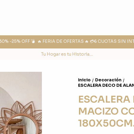
% -25% OFF 💣
🔥 FERIA DE OFERTAS 🔥 💳6 CUOTAS SIN INT
Tu Hogar es tu Historia....
Inicio
Decoración
/
/
ESCALERA DECO DE ALA
ESCALERA
MACIZO CO
180X50CM