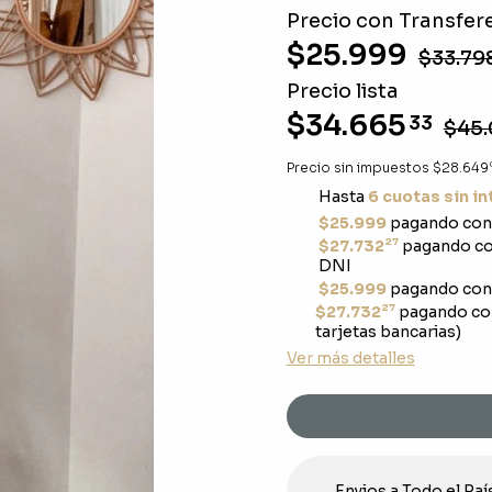
Precio con Transfere
$25.999
$33.79
Precio lista
$34.665
33
$45.
Precio sin impuestos
$28.649
Hasta
6 cuotas sin i
$25.999
pagando con 
27
$27.732
pagando con
DNI
$25.999
pagando con 
27
$27.732
pagando co
tarjetas bancarias)
Ver más detalles
Envios a Todo el Paí