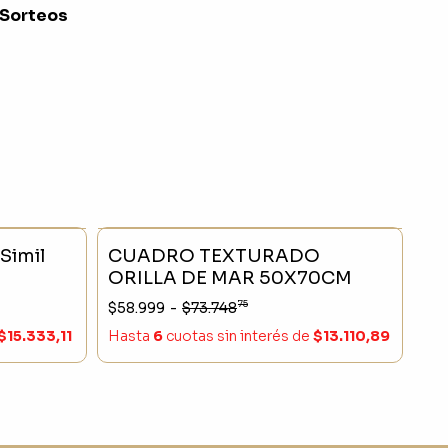
 Sorteos
- 23 %
SIN STOCK
- 20 %
Simil
CUADRO TEXTURADO
ORILLA DE MAR 50X70CM
75
$58.999
-
$73.748
$15.333,11
Hasta
6
cuotas sin interés
de
$13.110,89