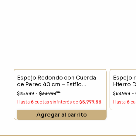
- 23 %
SIN STO
Espejo Redondo con Cuerda
Espejo 
de Pared 40 cm – Estilo
Hierro 
Nórdico
70
$25.999
-
$33.798
$68.999
-
Hasta
6
cuotas sin interés
de
$5.777,56
Hasta
6
cu
Agregar al carrito