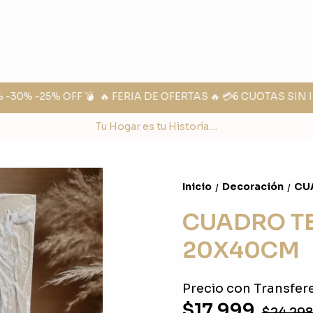
30% -25% OFF 💣
🔥 FERIA DE OFERTAS 🔥 💳6 CUOTAS SIN I
Tu Hogar es tu Historia....
Inicio
Decoración
CU
/
/
CUADRO T
20X40CM
Precio con Transfere
$17.999
$24.29