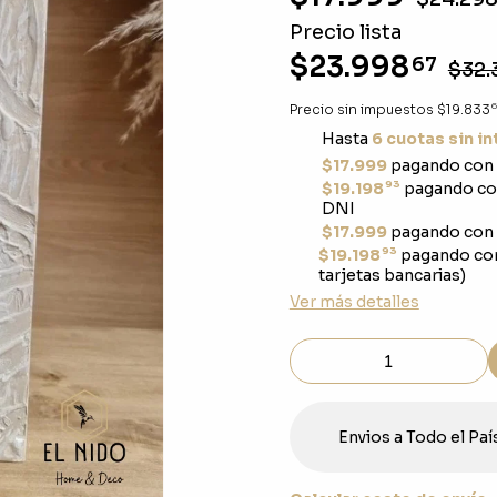
Precio lista
$23.998
67
$32.
6
Precio sin impuestos
$19.833
Hasta
6 cuotas sin i
$17.999
pagando con 
93
$19.198
pagando con
DNI
$17.999
pagando con 
93
$19.198
pagando co
tarjetas bancarias)
Ver más detalles
Envios a Todo el Paí