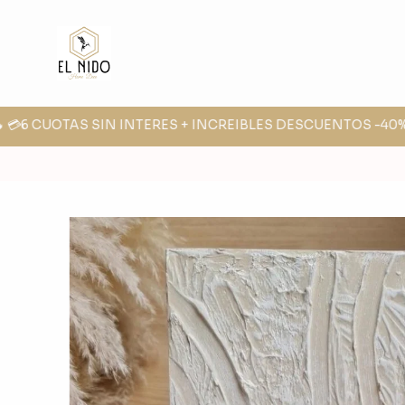
 💳6 CUOTAS SIN INTERES + INCREIBLES DESCUENTOS -40% -