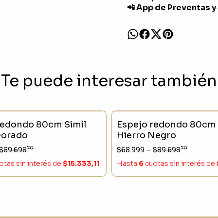
📲 App de Preventas y
Te puede interesar también
CK
- 23 %
SIN STOCK
redondo 80cm Simil
Espejo redondo 80cm 
Dorado
Hierro Negro
70
70
$89.698
$68.999
-
$89.698
otas sin interés
de
$15.333,11
Hasta
6
cuotas sin interés
de