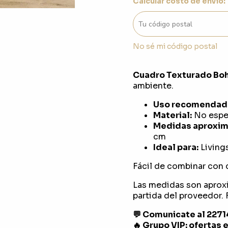
Calcular costo de envío:
No sé mi código postal
Cuadro Texturado Bo
ambiente.
Uso recomendad
Material:
No espec
Medidas aproxim
cm
Ideal para:
Livings
Fácil de combinar con 
Las medidas son aprox
partida del proveedor. F
💬 Comunicate al 227
🔥 Grupo VIP: ofertas 