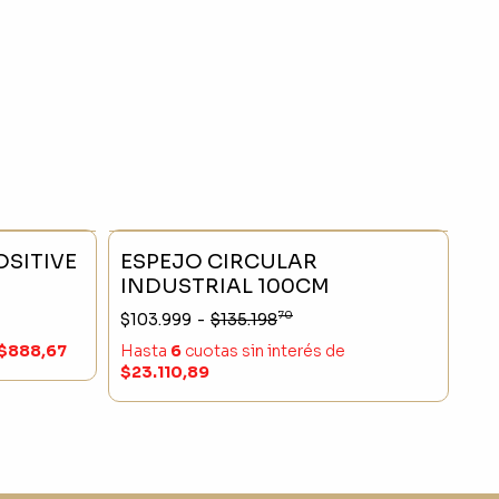
- 20 %
SIN STOCK
- 23 %
SITIVE
ESPEJO CIRCULAR
INDUSTRIAL 100CM
70
$103.999
-
$135.198
$888,67
Hasta
6
cuotas sin interés
de
$23.110,89