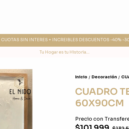
 CUOTAS SIN INTERES + INCREIBLES DESCUENTOS -40% -30% 
Tu Hogar es tu Historia....
Inicio
Decoración
CU
/
/
CUADRO T
60X90CM
Precio con Transfere
$101.999
$132.