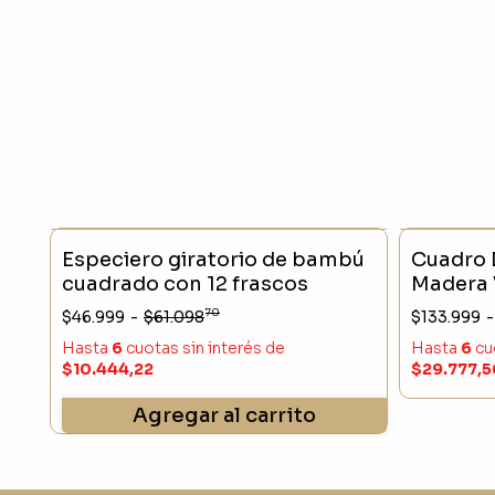
- 23 %
SIN STO
Especiero giratorio de bambú
Cuadro 
cuadrado con 12 frascos
Madera 
105x75
70
$46.999
-
$61.098
$133.999
-
Hasta
6
cuotas sin interés
de
Hasta
6
cu
$10.444,22
$29.777,5
Agregar al carrito