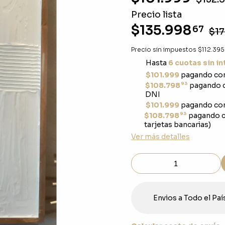
Precio lista
$135.998
67
$17
Precio sin impuestos
$112.395
Hasta
6 cuotas sin i
$101.999
pagando con
93
$108.798
pagando c
DNI
$101.999
pagando con
93
$108.798
pagando c
tarjetas bancarias)
Ver más detalles
Envios a Todo el Paí