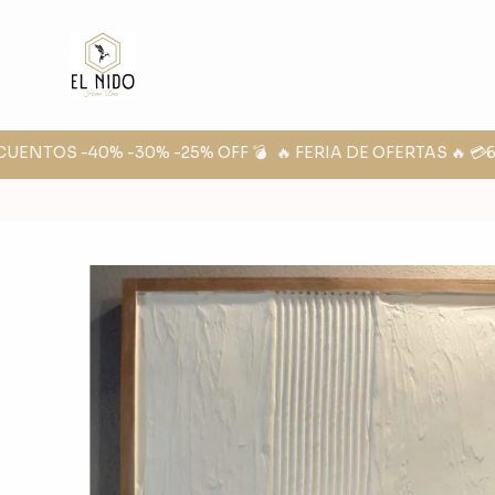
UENTOS -40% -30% -25% OFF 💣
🔥 FERIA DE OFERTAS 🔥 💳6