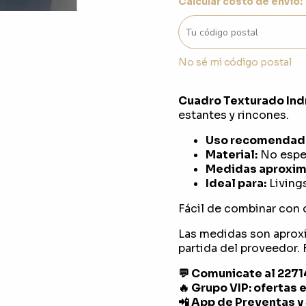
Calcular costo de envío:
No sé mi código postal
Cuadro Texturado Ind
estantes y rincones.
Uso recomendad
Material:
No espec
Medidas aproxim
Ideal para:
Livings
Fácil de combinar con 
Las medidas son aprox
partida del proveedor. F
💬 Comunicate al 227
🔥 Grupo VIP: ofertas 
📲 App de Preventas y