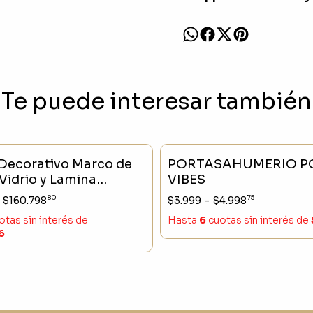
Te puede interesar también
CK
- 16 %
SIN STOCK
Decorativo Marco de
PORTASAHUMERIO PO
Vidrio y Lamina
VIBES
cm
80
75
$160.798
$3.999
-
$4.998
otas sin interés
de
Hasta
6
cuotas sin interés
de
6