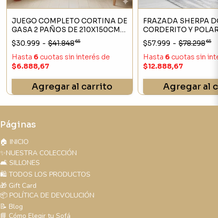
JUEGO COMPLETO CORTINA DE
FRAZADA SHERPA D
GASA 2 PAÑOS DE 210X150CM
CORDERITO Y POLAR
COLOR NATURAL
JEAN CARTIER
65
65
$30.999
-
$41.848
$57.999
-
$78.298
Hasta
6
cuotas sin interés
de
Hasta
6
cuotas sin in
$6.888,67
$12.888,67
Agregar al carrito
Agregar al c
Páginas
🏠 INICIO
✨NUESTRA COLECCIÓN
🛋️ SILLONES
🛍️ TODOS LOS PRODUCTOS
🎁 Gift Card
📦 POLÍTICA DE DEVOLUCIÓN
📝 Blog
📘 Cómo Elegir tu Sofá