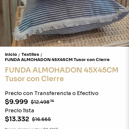
Inicio
Textiles
/
/
FUNDA ALMOHADON 45X45CM Tusor con Cierre
FUNDA ALMOHADON 45X45CM
Tusor con Cierre
Precio con Transferencia o Efectivo
$9.999
$12.498
75
Precio lista
$13.332
$16.665
18