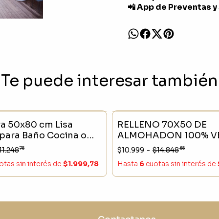
📲 App de Preventas y
Te puede interesar también
CK
- 20 %
SIN STOCK
a 50x80 cm Lisa
RELLENO 70X50 DE
 para Baño Cocina o
ALMOHADON 100% V
Estilo Nórdico
PREMIUM BIEN MULL
75
65
11.248
$10.999
-
$14.848
otas sin interés
de
$1.999,78
Hasta
6
cuotas sin interés
de