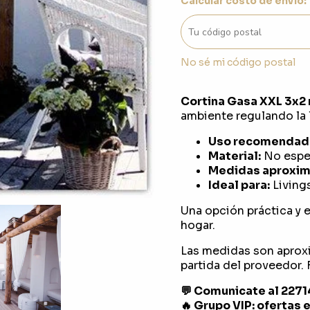
Calcular costo de envío:
No sé mi código postal
Cortina Gasa XXL 3x2 
ambiente regulando la l
Uso recomendad
Material:
No espec
Medidas aproxim
Ideal para:
Living
Una opción práctica y e
hogar.
Las medidas son aprox
partida del proveedor. F
💬 Comunicate al 227
🔥 Grupo VIP: ofertas 