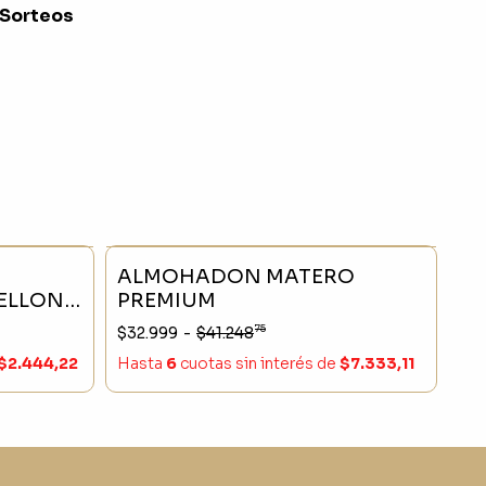
 Sorteos
- 25 %
SIN STOCK
- 20 %
ALMOHADON MATERO
ELLON
PREMIUM
IDO
75
$32.999
-
$41.248
$2.444,22
Hasta
6
cuotas sin interés
de
$7.333,11