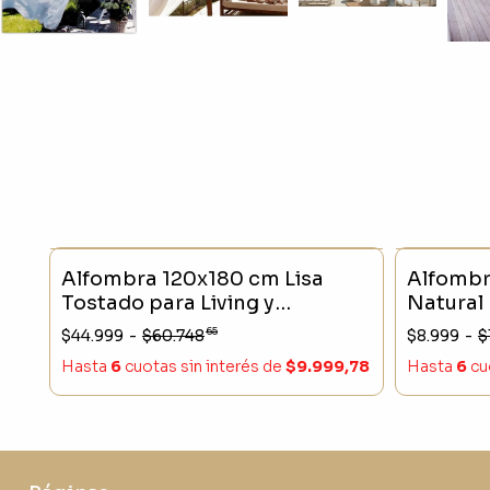
SIN STOCK
- 25 %
SIN STO
Alfombra 120x180 cm Lisa
Alfombr
Tostado para Living y
Natural
Dormitorio Moderna y
Entrada 
65
$44.999
-
$60.748
$8.999
-
$
Decorativa
Hasta
6
cuotas sin interés
de
$9.999,78
Hasta
6
cu