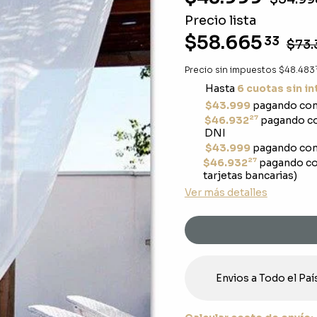
Precio lista
$58.665
33
$73.
Precio sin impuestos
$48.483
Hasta
6 cuotas sin i
$43.999
pagando con
27
$46.932
pagando co
DNI
$43.999
pagando con
27
$46.932
pagando co
tarjetas bancarias)
Ver más detalles
Envios a Todo el Paí