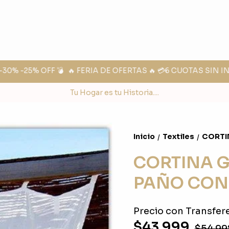
% -25% OFF 💣
🔥 FERIA DE OFERTAS 🔥 💳6 CUOTAS SIN INT
Tu Hogar es tu Historia....
Inicio
Textiles
CORTI
/
/
CORTINA G
PAÑO CON
Precio con Transfere
$43.999
$54.99