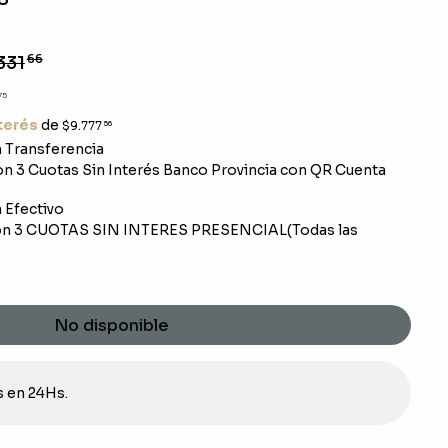
331
66
75
nterés
de
$9.777
56
 Transferencia
n 3 Cuotas Sin Interés Banco Provincia con QR Cuenta
 Efectivo
n 3 CUOTAS SIN INTERES PRESENCIAL(Todas las
No disponible
s en 24Hs.