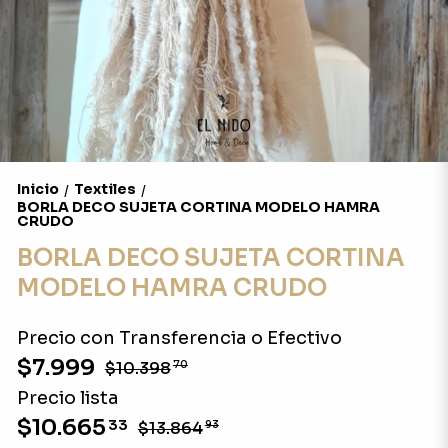
Inicio
Textiles
/
/
BORLA DECO SUJETA CORTINA MODELO HAMRA
CRUDO
BORLA DECO SUJETA CORTINA
MODELO HAMRA CRUDO
Precio con Transferencia o Efectivo
$7.999
$10.398
70
Precio lista
$10.665
33
$13.864
93