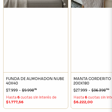
FUNDA DE ALMOHADON NUBE
MANTA CORDERITO
40X40
200X180
75
70
$7.999
-
$9.998
$27.999
-
$36.398
Hasta
6
cuotas sin interés
de
Hasta
6
cuotas sin in
$1.777,56
$6.222,00