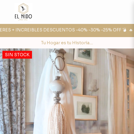
RES + INCREIBLES DESCUENTOS -40% -30% -25% OFF 💣
🔥 FE
Tu Hogar es tu Historia....
SIN STOCK