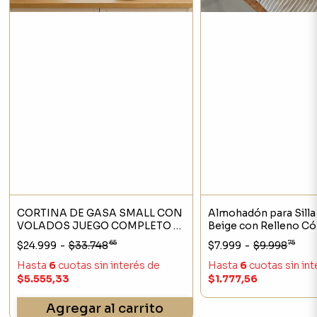
CORTINA DE GASA SMALL CON
Almohadón para Silla
VOLADOS JUEGO COMPLETO 2
Beige con Relleno C
PAÑOS DE 120X120CM
Lavable
65
75
$24.999
-
$33.748
$7.999
-
$9.998
Hasta
6
cuotas sin interés
de
Hasta
6
cuotas sin in
$5.555,33
$1.777,56
Agregar al carrito