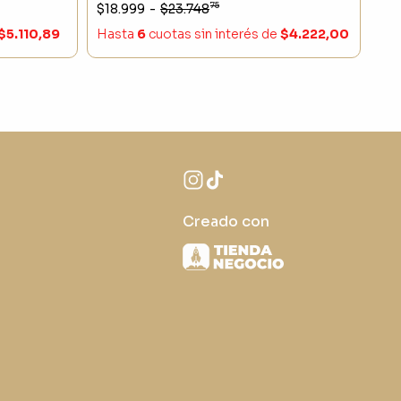
aso y
75
$18.999
-
$23.748
$5.110,89
Hasta
6
cuotas sin interés
de
$4.222,00
Creado con