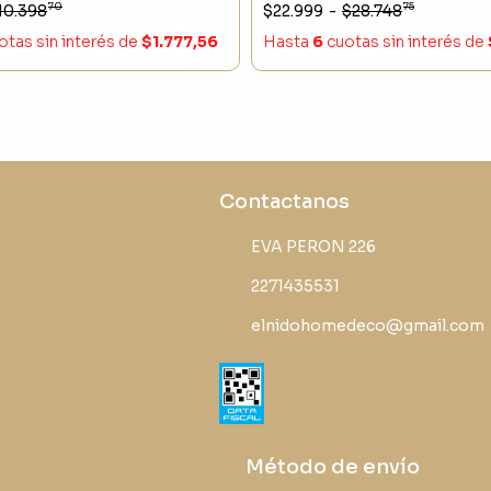
Dispenser,Jabonera,V
70
75
10.398
$22.999
-
$28.748
Porta Cepillo
otas sin interés
de
$1.777,56
Hasta
6
cuotas sin interés
de
Contactanos
EVA PERON 226
2271435531
elnidohomedeco@gmail.com
Método de envío