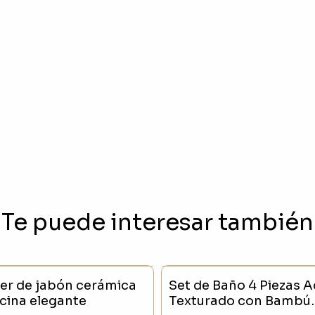
Te puede interesar también
CK
- 23 %
SIN STOCK
er de jabón cerámica
Set de Baño 4 Piezas Ac
cina elegante
Texturado con Bambú