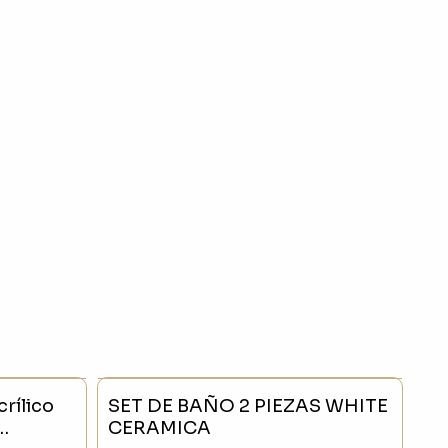
- 20 %
SIN STOCK
- 20 %
rílico
SET DE BAÑO 2 PIEZAS WHITE
CERAMICA