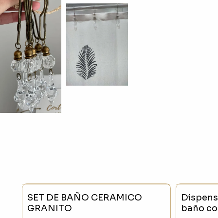
- 23 %
SIN STO
SET DE BAÑO CERAMICO
Dispens
GRANITO
baño co