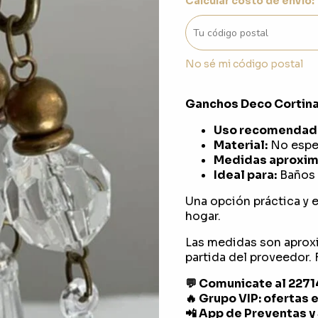
Calcular costo de envío:
No sé mi código postal
Ganchos Deco Cortina
Uso recomendad
Material:
No espec
Medidas aproxim
Ideal para:
Baños y
Una opción práctica y e
hogar.
Las medidas son aprox
partida del proveedor. F
💬 Comunicate al 227
🔥 Grupo VIP: ofertas 
📲 App de Preventas y