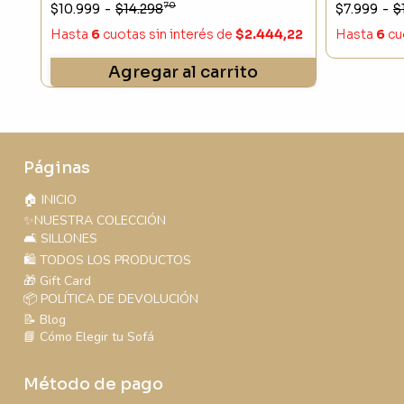
70
$10.999
-
$14.298
$7.999
-
$
Hasta
6
cuotas sin interés
de
$2.444,22
Hasta
6
cu
Agregar al carrito
Páginas
🏠 INICIO
✨NUESTRA COLECCIÓN
🛋️ SILLONES
🛍️ TODOS LOS PRODUCTOS
🎁 Gift Card
📦 POLÍTICA DE DEVOLUCIÓN
📝 Blog
📘 Cómo Elegir tu Sofá
Método de pago