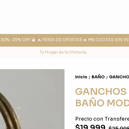
 -25% OFF 💣
🔥 FERIA DE OFERTAS 🔥 💳6 CUOTAS SIN INT
Tu Hogar es tu Historia....
Inicio
BAÑO
GANCHOS
/
/
GANCHOS 
BAÑO MOD
Precio con Transfere
$19.999
$25.99