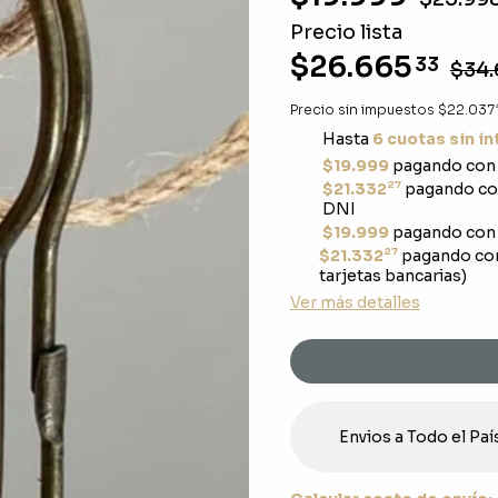
Precio lista
$26.665
33
$34.
Precio sin impuestos
$22.037
Hasta
6 cuotas sin i
$19.999
pagando con 
27
$21.332
pagando con
DNI
$19.999
pagando con 
27
$21.332
pagando co
tarjetas bancarias)
Ver más detalles
Envios a Todo el Paí