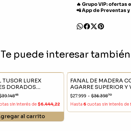
🔥 Grupo VIP: ofertas 
📲 App de Preventas y
Te puede interesar también
- 25 %
SIN STOCK
 TUSOR LUREX
FANAL DE MADERA C
ES DORADOS
AGARRE SUPERIOR Y
D PREMIUM
DE VIDRIO MEDIUM
65
70
$39.148
$27.999
-
$36.398
0CM
otas sin interés
de
$6.444,22
Hasta
6
cuotas sin interés
de
gregar al carrito