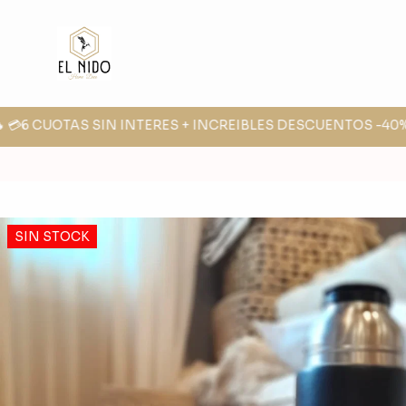
 💳6 CUOTAS SIN INTERES + INCREIBLES DESCUENTOS -40% -
SIN STOCK