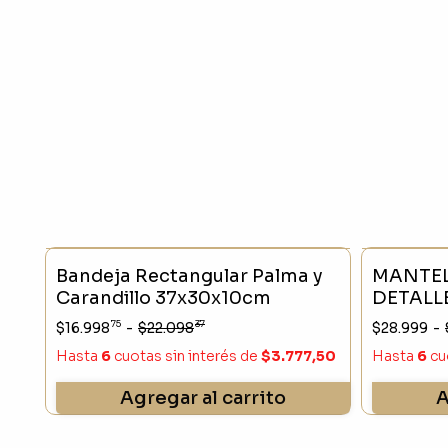
- 23 %
Bandeja Rectangular Palma y
MANTEL
Carandillo 37x30x10cm
DETALL
NAVIDA
75
37
$16.998
-
$22.098
$28.999
-
250X15
Hasta
6
cuotas sin interés
de
$3.777,50
Hasta
6
cu
Agregar al carrito
A