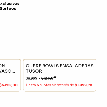
exclusivas
 Sorteos
- 23 %
SIN STOCK
- 25 %
ON
CUBRE BOWLS ENSALADERAS
 VASO
TUSOR
65
$8.999
-
$12.148
$6.222,00
Hasta
6
cuotas sin interés
de
$1.999,78