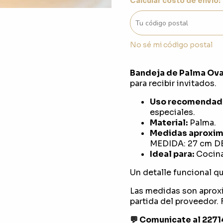
Calcular costo de envío:
No sé mi código postal
Bandeja de Palma Ova
para recibir invitados.
Uso recomendad
especiales.
Material:
Palma.
Medidas aproxim
MEDIDA: 27 cm D
Ideal para:
Cocina
Un detalle funcional que
Las medidas son aprox
partida del proveedor. F
💬 Comunicate al 227