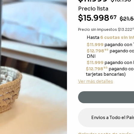
Precio lista
$15.998
67
$21.
0
Precio sin impuestos
$13.222
Hasta
6 cuotas sin i
$11.999
pagando con 
93
$12.798
pagando con
DNI
$11.999
pagando con 
93
$12.798
pagando co
tarjetas bancarias)
Ver más detalles
Envios a Todo el Paí