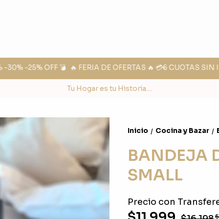
30% -25% OFF 💣
🔥 FERIA DE OFERTAS 🔥 💳6 CUOTAS SIN I
Tu Hogar es tu Historia....
Inicio
Cocina y Bazar
/
/
BANDEJA 
SMALL
Precio con Transfere
$11.999
$16.198
6