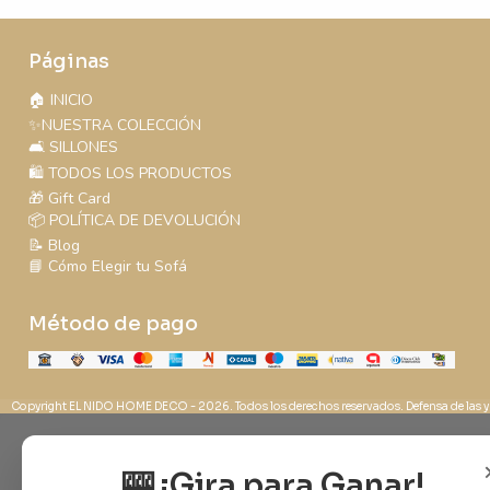
Páginas
🏠 INICIO
✨NUESTRA COLECCIÓN
🛋️ SILLONES
🛍️ TODOS LOS PRODUCTOS
🎁 Gift Card
📦 POLÍTICA DE DEVOLUCIÓN
📝 Blog
📘 Cómo Elegir tu Sofá
Método de pago
Copyright EL NIDO HOME DECO - 2026. Todos los derechos reservados. Defensa de las y
🎰 ¡Gira para Ganar!