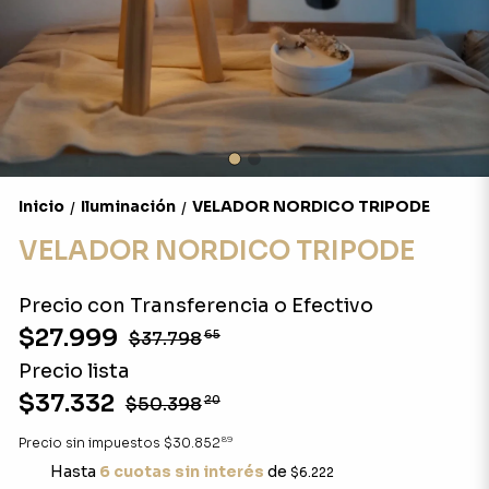
Inicio
Iluminación
VELADOR NORDICO TRIPODE
/
/
VELADOR NORDICO TRIPODE
Precio con Transferencia o Efectivo
$27.999
$37.798
65
Precio lista
$37.332
$50.398
20
89
Precio sin impuestos
$30.852
Hasta
6 cuotas sin interés
de
$6.222