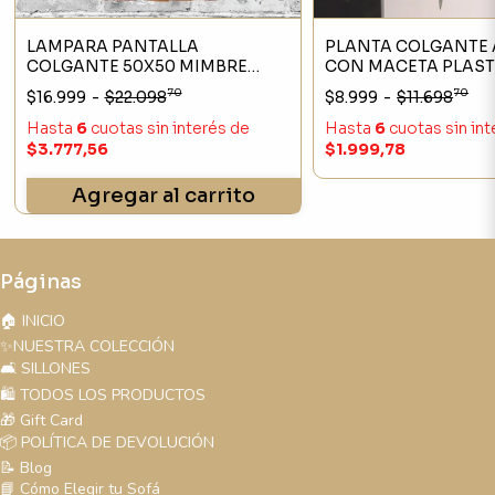
LAMPARA PANTALLA
PLANTA COLGANTE A
COLGANTE 50X50 MIMBRE
CON MACETA PLAST
CALADA
INCLUIDA 75CM
70
70
$16.999
-
$22.098
$8.999
-
$11.698
Hasta
6
cuotas sin interés
de
Hasta
6
cuotas sin in
$3.777,56
$1.999,78
Agregar al carrito
Páginas
🏠 INICIO
✨NUESTRA COLECCIÓN
🛋️ SILLONES
🛍️ TODOS LOS PRODUCTOS
🎁 Gift Card
📦 POLÍTICA DE DEVOLUCIÓN
📝 Blog
📘 Cómo Elegir tu Sofá