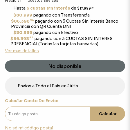
Precio sin impuestos
$89.255
Hasta
6 cuotas sin interés
de
$17.999
78
$80.999
pagando con Transferencia
93
$86.398
pagando con 3 Cuotas Sin Interés Banco
Provincia con QR Cuenta DNI
$80.999
pagando con Efectivo
93
$86.398
pagando con 3 CUOTAS SIN INTERES
PRESENCIAL(Todas las tarjetas bancarias)
Ver más detalles
No disponible
Envios a Todo el País en 24Hs.
Calcular Costo De Envío:
Calcular
No sé mi código postal