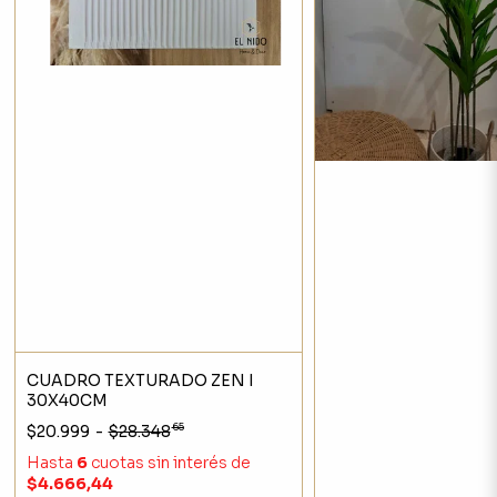
CUADRO TEXTURADO ZEN I
30X40CM
65
$20.999
-
$28.348
Hasta
6
cuotas sin interés
de
$4.666,44