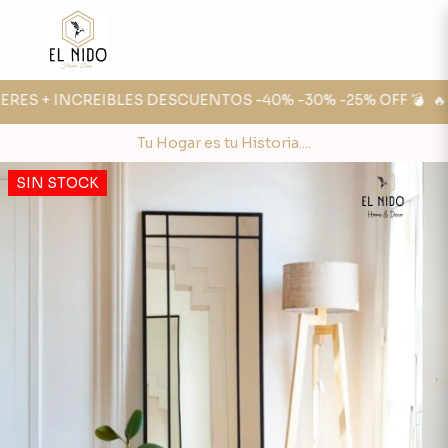
RES + INCREIBLES DESCUENTOS -40% -30% -25% OFF 💣
🔥 F
Tu Hogar es tu Historia....
SIN STOCK