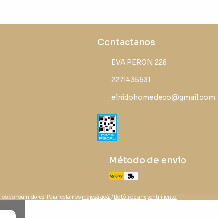
Contactanos
EVA PERON 226
2271435531
elnidohomedeco@gmail.com
Método de envío
 los consumidores. Para reclamos
ingresá acá.
/
Botón de arrepentimiento