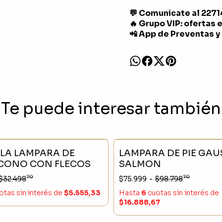
💬 Comunicate al 227
🔥 Grupo VIP: ofertas 
📲 App de Preventas y
Te puede interesar también
CK
- 23 %
SIN STOCK
LA LAMPARA DE
LAMPARA DE PIE GAU
CONO CON FLECOS
SALMON
70
70
$32.498
$75.999
-
$98.798
otas sin interés
de
$5.555,33
Hasta
6
cuotas sin interés
de
$16.888,67