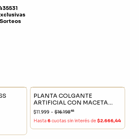
1435531
exclusivas
 Sorteos
- 23 %
SIN STOCK
- 25 %
SS
PLANTA COLGANTE
ARTIFICIAL CON MACETA
PLASTICA INCLUIDA 75CM
65
$11.999
-
$16.198
Hasta
6
cuotas sin interés
de
$2.666,44