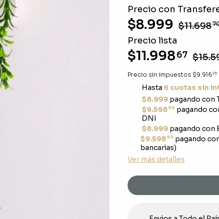
Precio con Transfere
$8.999
$11.698
7
Precio lista
$11.998
67
$15.5
25
Precio sin impuestos
$9.916
Hasta
6 cuotas sin i
$8.999
pagando con T
93
$9.598
pagando con
DNI
$8.999
pagando con E
93
$9.598
pagando con
bancarias)
Ver más detalles
Envios a Todo el Paí