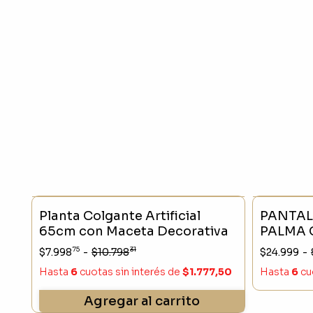
- 25 %
SIN STO
Planta Colgante Artificial
PANTAL
65cm con Maceta Decorativa
PALMA 
75
31
$7.998
-
$10.798
$24.999
-
Hasta
6
cuotas sin interés
de
$1.777,50
Hasta
6
cu
Agregar al carrito