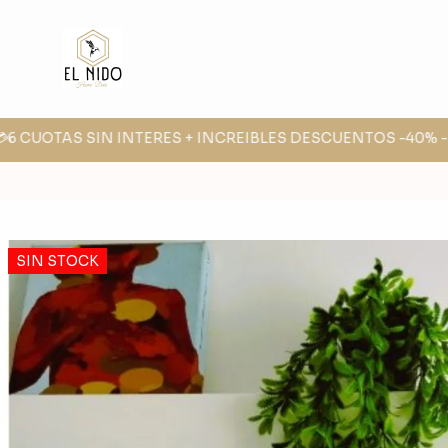
💳6 CUOTAS SIN INTERES + INCREIBLES DESCUENTOS -40% -3
SIN STOCK