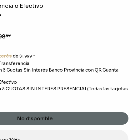
ncia o Efectivo
0
98
27
nterés
de
$1.999
78
ransferencia
 3 Cuotas Sin Interés Banco Provincia con QR Cuenta
fectivo
 3 CUOTAS SIN INTERES PRESENCIAL(Todas las tarjetas
No disponible
s en 24Hs.