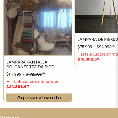
LAMPARA DE PIE GA
75
$75.999
-
$94.998
Hasta
6
cuotas sin in
$16.888,67
LAMPARA PANTALLA
COLGANTE TEJIDA PICO
40X40CM
15
$111.999
-
$172.306
Hasta
6
cuotas sin interés
de
$24.888,67
Agregar al carrito