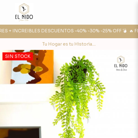
ES + INCREIBLES DESCUENTOS -40% -30% -25% OFF 💣
🔥 FE
Tu Hogar es tu Historia....
SIN STOCK