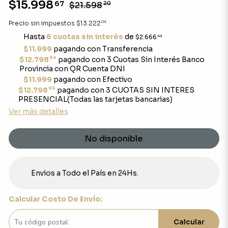
$15.998
67
$21.598
20
04
Precio sin impuestos
$13.222
Hasta
6 cuotas sin interés
de
$2.666
44
$11.999
pagando con Transferencia
93
$12.798
pagando con 3 Cuotas Sin Interés Banco
Provincia con QR Cuenta DNI
$11.999
pagando con Efectivo
93
$12.798
pagando con 3 CUOTAS SIN INTERES
PRESENCIAL(Todas las tarjetas bancarias)
Ver más detalles
No disponible
Envios a Todo el País en 24Hs.
Calcular Costo De Envío:
Calcular