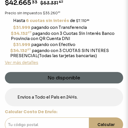
$42.665
33
$53.331
67
61
Precio sin impuestos
$35.260
Hasta
6 cuotas sin interés
de
$7.110
89
$31.999
pagando con Transferencia
27
$34.132
pagando con 3 Cuotas Sin Interés Banco
Provincia con QR Cuenta DNI
$31.999
pagando con Efectivo
27
$34.132
pagando con 3 CUOTAS SIN INTERES
PRESENCIAL(Todas las tarjetas bancarias)
Ver más detalles
No disponible
Envios a Todo el País en 24Hs.
Calcular Costo De Envío:
Calcular