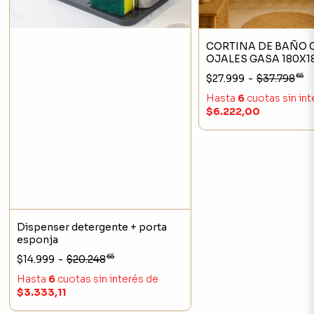
CORTINA DE BAÑO
OJALES GASA 180X
65
$27.999
-
$37.798
Hasta
6
cuotas sin in
$6.222,00
Dispenser detergente + porta
esponja
65
$14.999
-
$20.248
Hasta
6
cuotas sin interés
de
$3.333,11