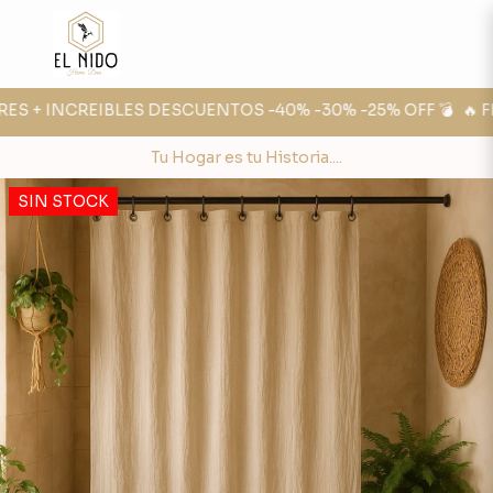
RES + INCREIBLES DESCUENTOS -40% -30% -25% OFF 💣
🔥 FE
Tu Hogar es tu Historia....
SIN STOCK