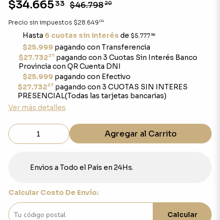
$34.665
33
$46.798
20
04
Precio sin impuestos
$28.649
Hasta
6 cuotas sin interés
de
$5.777
56
$25.999
pagando con Transferencia
27
$27.732
pagando con 3 Cuotas Sin Interés Banco
Provincia con QR Cuenta DNI
$25.999
pagando con Efectivo
27
$27.732
pagando con 3 CUOTAS SIN INTERES
PRESENCIAL(Todas las tarjetas bancarias)
Ver más detalles
Agregar al Carrito
Envios a Todo el País en 24Hs.
Calcular Costo De Envío:
Calcular