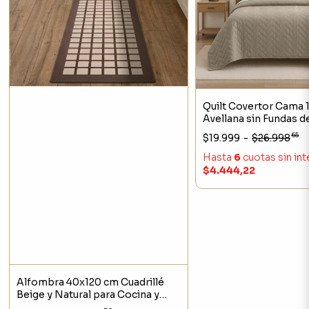
Quilt Covertor Cama 1
Avellana sin Fundas 
65
$19.999
-
$26.998
Hasta
6
cuotas sin in
$4.444,22
Alfombra 40x120 cm Cuadrillé
Beige y Natural para Cocina y
Pasillo Lavable