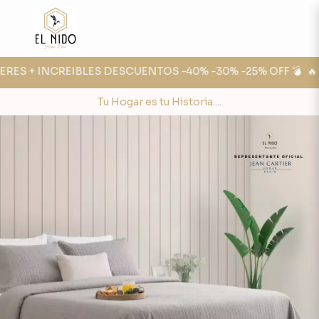
ERES + INCREIBLES DESCUENTOS -40% -30% -25% OFF 💣
🔥 F
Tu Hogar es tu Historia....