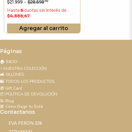
70
$21.999
-
$28.598
Hasta
6
cuotas sin interés
de
$4.888,67
Agregar al carrito
Páginas
🏠 INICIO
✨NUESTRA COLECCIÓN
🛋️ SILLONES
🛍️ TODOS LOS PRODUCTOS
🎁 Gift Card
📦 POLÍTICA DE DEVOLUCIÓN
📝 Blog
📘 Cómo Elegir tu Sofá
Contactanos
EVA PERON 226