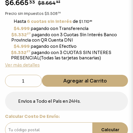
$6.665
33
$8.664
93
54
Precio sin impuestos
$5.508
Hasta
6 cuotas sin interés
de
$1.110
89
$4.999
pagando con Transferencia
27
$5.332
pagando con 3 Cuotas Sin Interés Banco
Provincia con QR Cuenta DNI
$4.999
pagando con Efectivo
27
$5.332
pagando con 3 CUOTAS SIN INTERES
PRESENCIAL(Todas las tarjetas bancarias)
Ver más detalles
Agregar al Carrito
Envios a Todo el País en 24Hs.
Calcular Costo De Envío:
Calcular