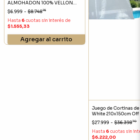
ALMOHADON 100% VELLON
PREMIUM BIEN MULLIDO
75
$6.999
-
$8.748
Hasta
6
cuotas sin interés
de
$1.555,33
Agregar al carrito
Juego de Cortinas de
White 210x150cm Off
Sistema Barral
70
$27.999
-
$36.398
Hasta
6
cuotas sin in
$6.222,00