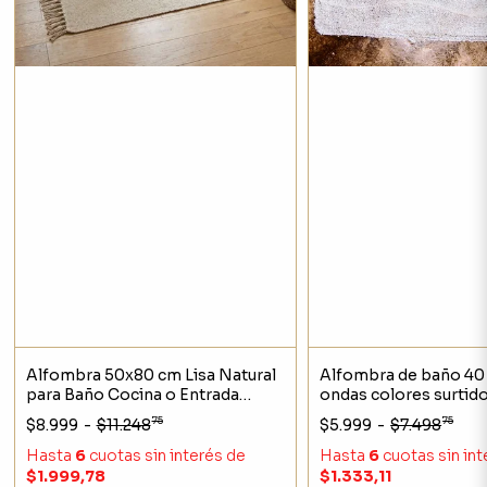
Alfombra 50x80 cm Lisa Natural
Alfombra de baño 40
para Baño Cocina o Entrada
ondas colores surtid
Estilo Nórdico
75
75
$8.999
-
$11.248
$5.999
-
$7.498
Hasta
6
cuotas sin interés
de
Hasta
6
cuotas sin in
$1.999,78
$1.333,11