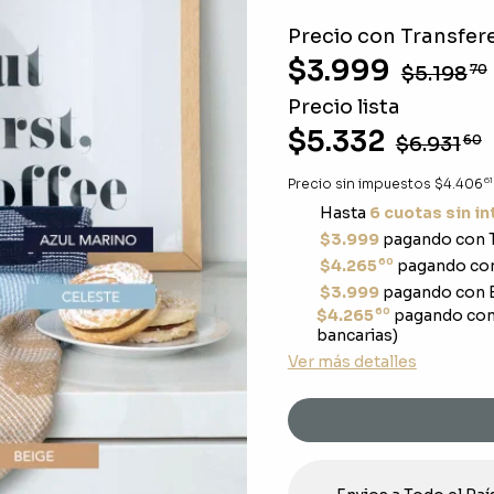
Precio con Transfere
$3.999
$5.198
70
Precio lista
$5.332
$6.931
60
61
Precio sin impuestos
$4.406
Hasta
6 cuotas sin i
$3.999
pagando con T
60
$4.265
pagando con
$3.999
pagando con E
60
$4.265
pagando con
bancarias)
Ver más detalles