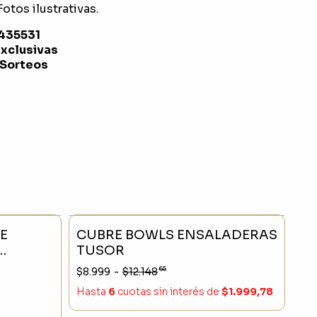
otos ilustrativas.
1435531
exclusivas
 Sorteos
- 23 %
SIN STOCK
- 25 %
E
CUBRE BOWLS ENSALADERAS
TUSOR
RA 2
65
$8.999
-
$12.148
Hasta
6
cuotas sin interés
de
$1.999,78