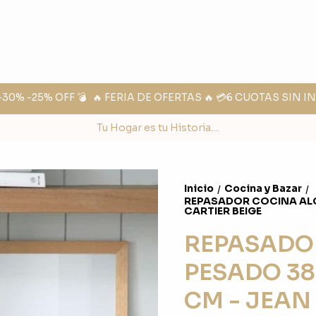
% -25% OFF 💣
🔥 FERIA DE OFERTAS 🔥 💳6 CUOTAS SIN IN
Tu Hogar es tu Historia....
Inicio
Cocina y Bazar
/
/
REPASADOR COCINA AL
CARTIER BEIGE
REPASADO
PESADO 38
CM - JEAN