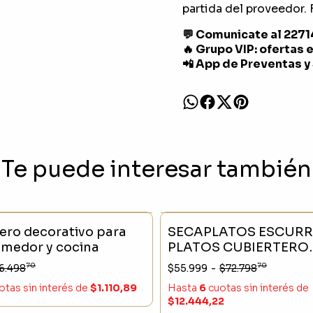
partida del proveedor. F
💬 Comunicate al 227
🔥 Grupo VIP: ofertas 
📲 App de Preventas y
Te puede interesar también
CK
- 23 %
SIN STOCK
tero decorativo para
SECAPLATOS ESCURR
medor y cocina
PLATOS CUBIERTERO
BANDEJA ESCURRIDO
70
70
6.498
$55.999
-
$72.798
NIVELES NEGRO
otas sin interés
de
$1.110,89
Hasta
6
cuotas sin interés
de
$12.444,22