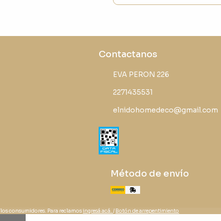
Contactanos
EVA PERON 226
2271435531
elnidohomedeco@gmail.com
Método de envío
 los consumidores. Para reclamos
ingresá acá.
/
Botón de arrepentimiento