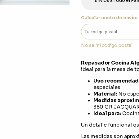
Envios a Todo el Paí
Calcular costo de envío:
No sé mi código postal
Repasador Cocina Al
ideal para la mesa de to
Uso recomendad
especiales.
Material:
No espec
Medidas aproxim
380 GR JACQUARD
Ideal para:
Cocina
Un detalle funcional que
Las medidas son aprox