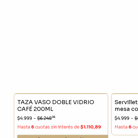
- 20 %
SIN STO
TAZA VASO DOBLE VIDRIO
Serville
CAFÉ 200ML
mesa co
75
$4.999
-
$6.248
$4.999
-
$
Hasta
6
cuotas sin interés
de
$1.110,89
Hasta
6
cu