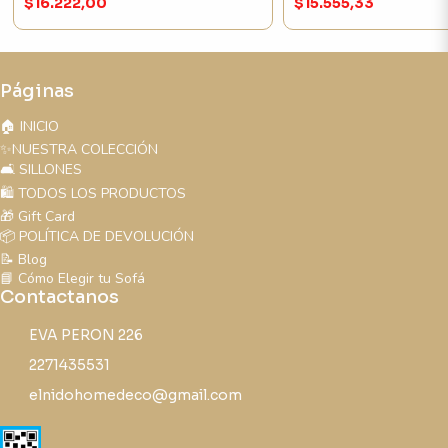
$16.222,00
$15.555,33
Páginas
🏠 INICIO
✨NUESTRA COLECCIÓN
🛋️ SILLONES
🛍️ TODOS LOS PRODUCTOS
🎁 Gift Card
📦 POLÍTICA DE DEVOLUCIÓN
📝 Blog
📘 Cómo Elegir tu Sofá
Contactanos
EVA PERON 226
2271435531
elnidohomedeco@gmail.com