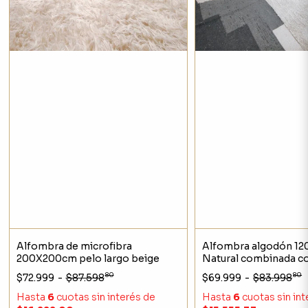
Alfombra de microfibra
Alfombra algodón 120
200X200cm pelo largo beige
Natural combinada co
80
80
$72.999
-
$87.598
$69.999
-
$83.998
Hasta
6
cuotas sin interés
de
Hasta
6
cuotas sin in