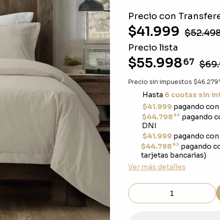
Precio con Transfere
$41.999
$52.49
Precio lista
$55.998
67
$69
Precio sin impuestos
$46.279
Hasta
6 cuotas sin i
$41.999
pagando con 
93
$44.798
pagando co
DNI
$41.999
pagando con 
93
$44.798
pagando c
tarjetas bancarias)
Ver más detalles