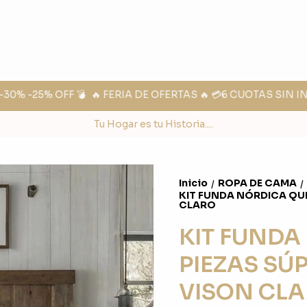
% -25% OFF 💣
🔥 FERIA DE OFERTAS 🔥 💳6 CUOTAS SIN IN
Tu Hogar es tu Historia....
Inicio
ROPA DE CAMA
/
/
KIT FUNDA NÓRDICA QUE
CLARO
KIT FUNDA
PIEZAS SÚ
VISON CL