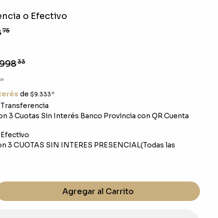
ncia o Efectivo
8
75
.998
33
89
nterés
de
$9.333
11
Transferencia
n 3 Cuotas Sin Interés Banco Provincia con QR Cuenta
Efectivo
on 3 CUOTAS SIN INTERES PRESENCIAL(Todas las
Agregar al Carrito