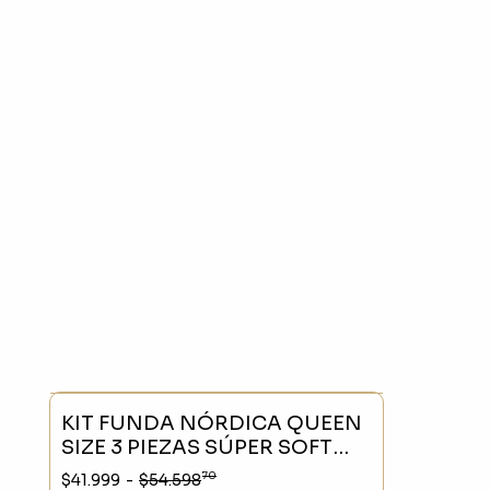
SIN STOCK
- 23 %
KIT FUNDA NÓRDICA QUEEN
SIZE 3 PIEZAS SÚPER SOFT
CON CIERRE GRIS CLARO
70
$41.999
-
$54.598