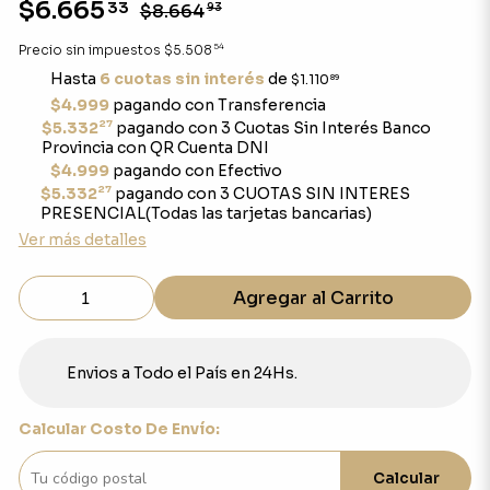
$6.665
33
$8.664
93
54
Precio sin impuestos
$5.508
Hasta
6 cuotas sin interés
de
$1.110
89
$4.999
pagando con Transferencia
27
$5.332
pagando con 3 Cuotas Sin Interés Banco
Provincia con QR Cuenta DNI
$4.999
pagando con Efectivo
27
$5.332
pagando con 3 CUOTAS SIN INTERES
PRESENCIAL(Todas las tarjetas bancarias)
Ver más detalles
Agregar al Carrito
Envios a Todo el País en 24Hs.
Calcular Costo De Envío:
Calcular