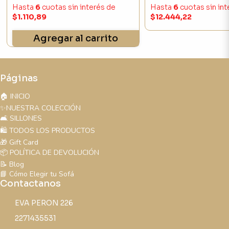
Hasta
6
cuotas sin interés
de
Hasta
6
cuotas sin in
$1.110,89
$12.444,22
Agregar al carrito
Páginas
🏠 INICIO
✨NUESTRA COLECCIÓN
🛋️ SILLONES
🛍️ TODOS LOS PRODUCTOS
🎁 Gift Card
📦 POLÍTICA DE DEVOLUCIÓN
📝 Blog
📘 Cómo Elegir tu Sofá
Contactanos
EVA PERON 226
2271435531