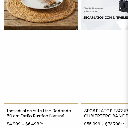
Individual de Yute Liso Redondo
SECAPLATOS ESCUR
30 cm Estilo Rústico Natural
CUBIERTERO BAND
ESCURRIDORA 2 NIV
70
70
$4.999
-
$6.498
$55.999
-
$72.798
NEGRO