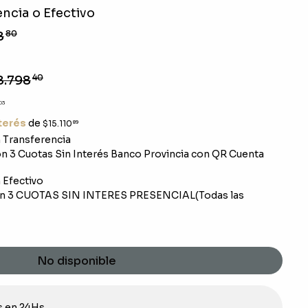
ncia o Efectivo
8
80
8.798
40
03
nterés
de
$15.110
89
Transferencia
 3 Cuotas Sin Interés Banco Provincia con QR Cuenta
Efectivo
n 3 CUOTAS SIN INTERES PRESENCIAL(Todas las
No disponible
s en 24Hs.