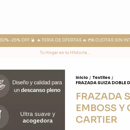
% -25% OFF 💣
🔥 FERIA DE OFERTAS 🔥 💳6 CUOTAS SIN INT
Tu Hogar es tu Historia....
Inicio
Textiles
/
/
FRAZADA SUIZA DOBLE D
FRAZADA S
EMBOSS Y 
CARTIER