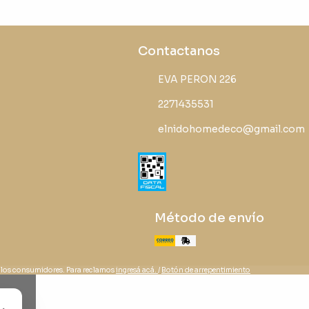
Contactanos
EVA PERON 226
2271435531
elnidohomedeco@gmail.com
Método de envío
 los consumidores. Para reclamos
ingresá acá.
/
Botón de arrepentimiento