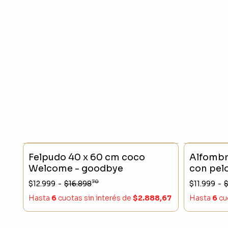
SIN STOCK
- 23 %
SIN STO
Felpudo 40 x 60 cm coco
Alfombr
Welcome - goodbye
con pelo
70
$12.999
-
$16.898
$11.999
-
$
Hasta
6
cuotas sin interés
de
$2.888,67
Hasta
6
cu