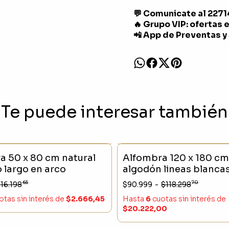
💬 Comunicate al 227
🔥 Grupo VIP: ofertas 
📲 App de Preventas y
Te puede interesar también
CK
- 25 %
SIN STOCK
a 50 x 80 cm natural
Alfombra 120 x 180 cm
 largo en arco
algodón lineas blanca
65
70
16.198
$90.999
-
$118.298
otas sin interés
de
$2.666,45
Hasta
6
cuotas sin interés
de
$20.222,00