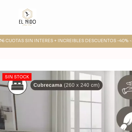
6 CUOTAS SIN INTERES + INCREIBLES DESCUENTOS -40% -30
SIN STOCK