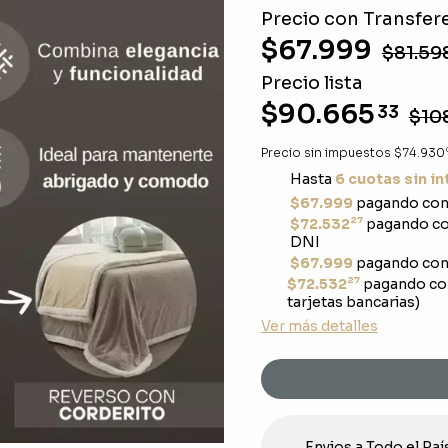
Precio con Transfere
$67.999
$81.59
Precio lista
$90.665
33
$10
Precio sin impuestos
$74.930
Hasta
6 cuotas sin i
$67.999
pagando con 
27
$72.532
pagando con
DNI
$67.999
pagando con 
27
$72.532
pagando co
tarjetas bancarias)
Ver más detalles
Envios a Todo el Paí