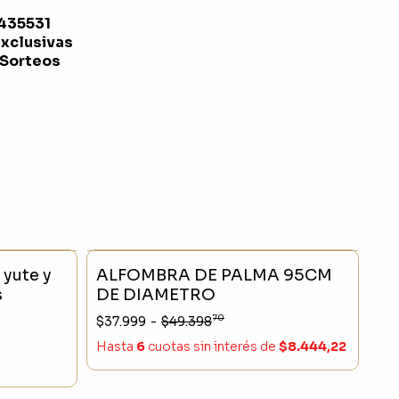
1435531
exclusivas
 Sorteos
- 23 %
SIN STOCK
- 23 %
 yute y
ALFOMBRA DE PALMA 95CM
s
DE DIAMETRO
70
$37.999
-
$49.398
Hasta
6
cuotas sin interés
de
$8.444,22