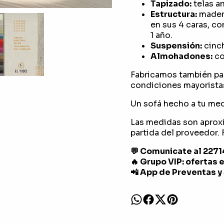
Tapizado:
telas an
Estructura:
madera
en sus 4 caras, co
1 año.
Suspensión:
cinch
Almohadones:
con
Fabricamos también pa
condiciones mayorista
Un sofá hecho a tu medi
Las medidas son aprox
partida del proveedor. F
💬 Comunicate al 227
🔥 Grupo VIP: ofertas 
📲 App de Preventas y