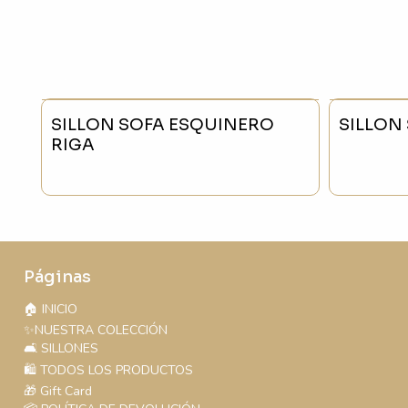
SILLON SOFA ESQUINERO
SILLON
RIGA
Páginas
🏠 INICIO
✨NUESTRA COLECCIÓN
🛋️ SILLONES
🛍️ TODOS LOS PRODUCTOS
🎁 Gift Card