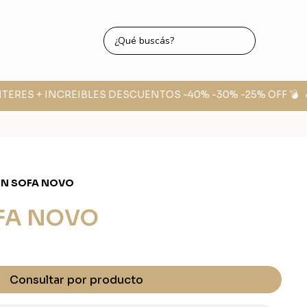
TERES + INCREIBLES DESCUENTOS -40% -30% -25% OFF 💣
🔥
ON SOFA NOVO
FA NOVO
Consultar por producto