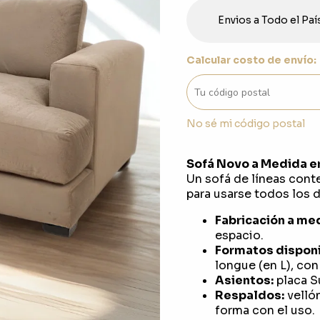
Envios a Todo el Paí
Calcular costo de envío:
No sé mi código postal
Sofá Novo a Medida e
Un sofá de líneas cont
para usarse todos los d
Fabricación a me
espacio.
Formatos disponi
longue (en L), co
Asientos:
placa S
Respaldos:
vellón
forma con el uso.