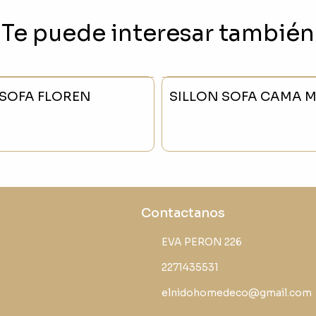
Te puede interesar también
 SOFA FLOREN
SILLON SOFA CAMA 
Contactanos
EVA PERON 226
2271435531
elnidohomedeco@gmail.com