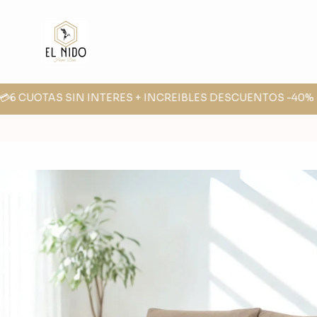
💳6 CUOTAS SIN INTERES + INCREIBLES DESCUENTOS -40% -3