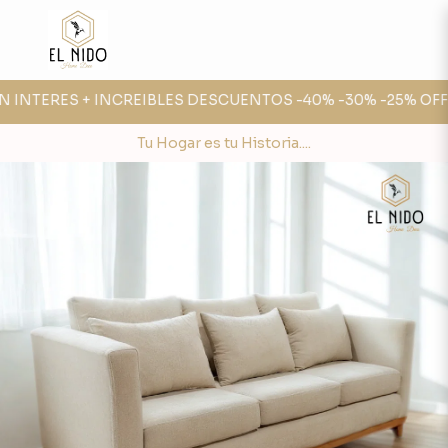
 INTERES + INCREIBLES DESCUENTOS -40% -30% -25% OFF 💣
Tu Hogar es tu Historia....