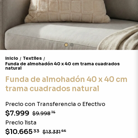
Inicio
Textiles
/
/
Funda de almohadón 40 x 40 cm trama cuadrados
natural
Funda de almohadón 40 x 40 cm
trama cuadrados natural
Precio con Transferencia o Efectivo
$7.999
$9.998
75
Precio lista
$10.665
33
$13.331
66