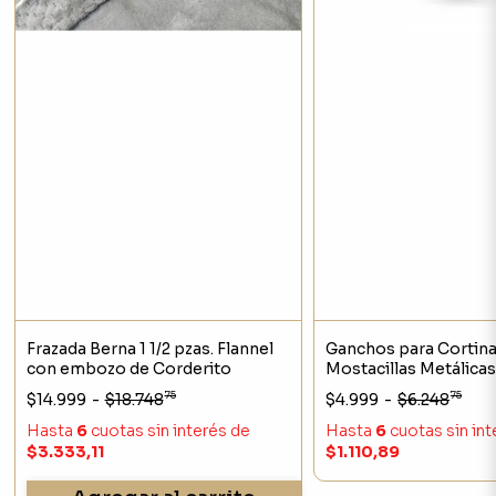
Frazada Berna 1 1/2 pzas. Flannel
Ganchos para Cortina
con embozo de Corderito
Mostacillas Metálica
Decorativas Set x12
75
75
$14.999
-
$18.748
$4.999
-
$6.248
Hasta
6
cuotas sin interés
de
Hasta
6
cuotas sin in
$3.333,11
$1.110,89