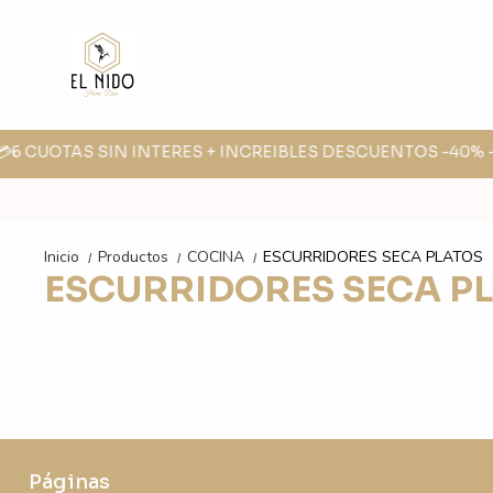
💳6 CUOTAS SIN INTERES + INCREIBLES DESCUENTOS -40% -3
Inicio
Productos
COCINA
ESCURRIDORES SECA PLATOS
/
/
/
ESCURRIDORES SECA P
Páginas