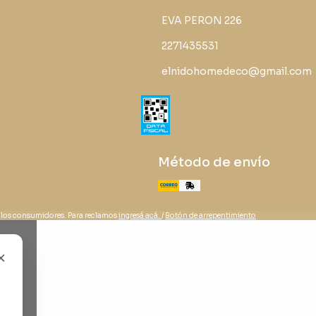
EVA PERON 226
2271435531
elnidohomedeco@gmail.com
Método de envío
 los consumidores. Para reclamos
ingresá acá.
/
Botón de arrepentimiento
×