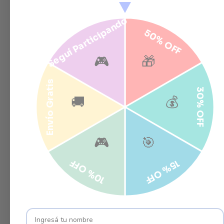
Seguí Participando
50% OFF
🎮
🎁
Envío Gratis
30% OFF
🚚
💰
🎮
🎯
10% OFF
15% OFF