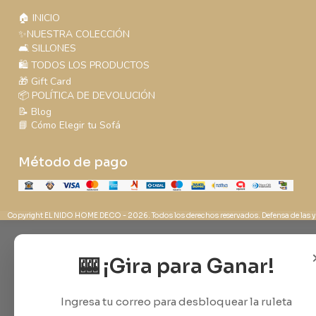
🏠 INICIO
✨NUESTRA COLECCIÓN
🛋️ SILLONES
🛍️ TODOS LOS PRODUCTOS
🎁 Gift Card
📦 POLÍTICA DE DEVOLUCIÓN
📝 Blog
📘 Cómo Elegir tu Sofá
Método de pago
Copyright EL NIDO HOME DECO - 2026. Todos los derechos reservados. Defensa de las y
🎰 ¡Gira para Ganar!
Ingresa tu correo para desbloquear la ruleta