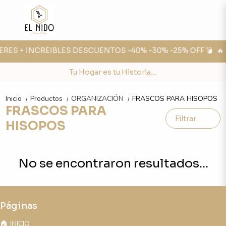
TERES + INCREIBLES DESCUENTOS -40% -30% -25% OFF 💣
🔥
Tu Hogar es tu Historia....
Inicio
Productos
ORGANIZACIÓN
FRASCOS PARA HISOPOS
/
/
/
FRASCOS PARA
Filtrar
HISOPOS
No se encontraron resultados...
Páginas
🏠 INICIO