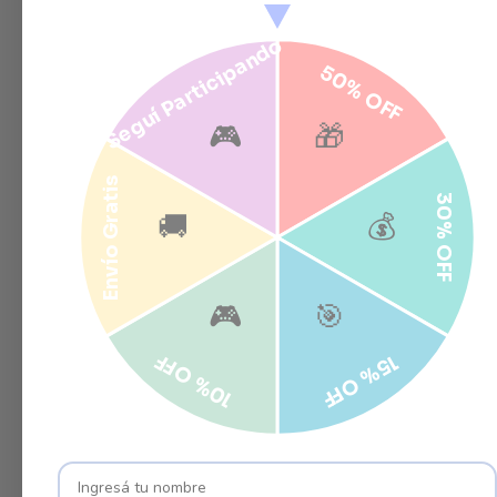
Seguí Participando
50% OFF
🎮
🎁
Envío Gratis
30% OFF
🚚
💰
🎮
🎯
10% OFF
15% OFF