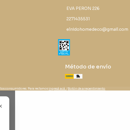
EVA PERON 226
2271435531
elnidohomedeco@gmail.com
Método de envío
 los consumidores. Para reclamos
ingresá acá.
/
Botón de arrepentimiento
×