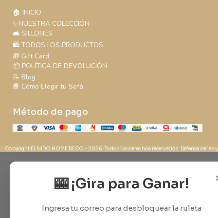
🏠 INICIO
✨NUESTRA COLECCIÓN
🛋️ SILLONES
🛍️ TODOS LOS PRODUCTOS
🎁 Gift Card
📦 POLÍTICA DE DEVOLUCIÓN
📝 Blog
📘 Cómo Elegir tu Sofá
Método de pago
Copyright EL NIDO HOME DECO - 2026. Todos los derechos reservados. Defensa de las y
🎰 ¡Gira para Ganar!
Ingresa tu correo para desbloquear la ruleta