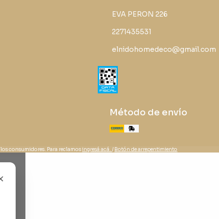
EVA PERON 226
2271435531
elnidohomedeco@gmail.com
Método de envío
 los consumidores. Para reclamos
ingresá acá.
/
Botón de arrepentimiento
×