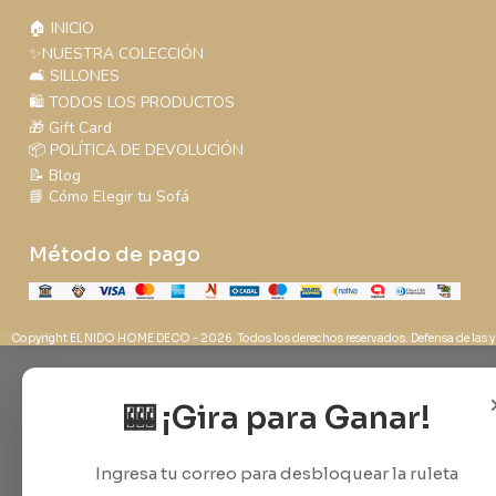
🏠 INICIO
✨NUESTRA COLECCIÓN
🛋️ SILLONES
🛍️ TODOS LOS PRODUCTOS
🎁 Gift Card
📦 POLÍTICA DE DEVOLUCIÓN
📝 Blog
📘 Cómo Elegir tu Sofá
Método de pago
Copyright EL NIDO HOME DECO - 2026. Todos los derechos reservados. Defensa de las y
🎰 ¡Gira para Ganar!
Ingresa tu correo para desbloquear la ruleta