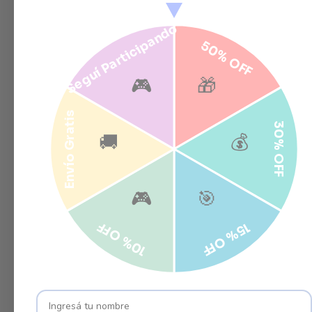
Seguí Participando
50% OFF
🎮
🎁
Envío Gratis
30% OFF
🚚
💰
🎮
🎯
10% OFF
15% OFF