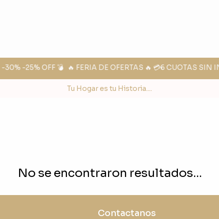
30% -25% OFF 💣
🔥 FERIA DE OFERTAS 🔥 💳6 CUOTAS SIN I
Tu Hogar es tu Historia....
No se encontraron resultados...
Contactanos