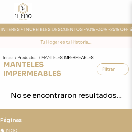
N INTERES + INCREIBLES DESCUENTOS -40% -30% -25% OFF 
Tu Hogar es tu Historia....
Inicio
Productos
MANTELES IMPERMEABLES
/
/
MANTELES
Filtrar
IMPERMEABLES
No se encontraron resultados...
Páginas
🏠 INICIO