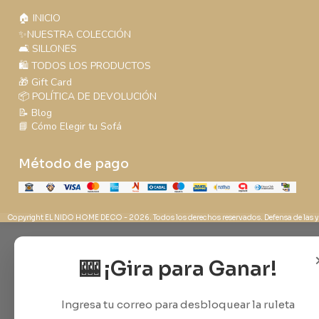
🏠 INICIO
✨NUESTRA COLECCIÓN
🛋️ SILLONES
🛍️ TODOS LOS PRODUCTOS
🎁 Gift Card
📦 POLÍTICA DE DEVOLUCIÓN
📝 Blog
📘 Cómo Elegir tu Sofá
Método de pago
Copyright EL NIDO HOME DECO - 2026. Todos los derechos reservados. Defensa de las y
🎰 ¡Gira para Ganar!
Ingresa tu correo para desbloquear la ruleta