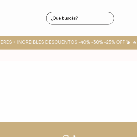
TERES + INCREIBLES DESCUENTOS -40% -30% -25% OFF 💣
🔥 