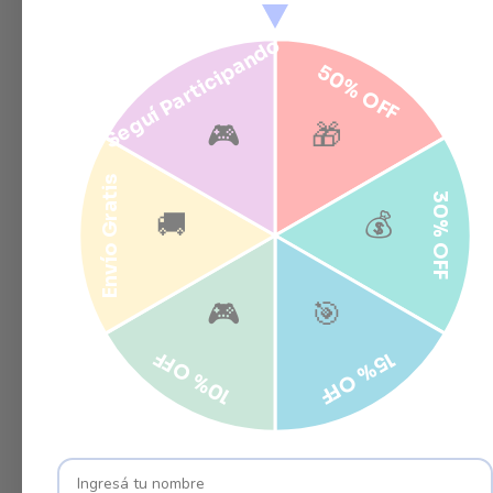
Seguí Participando
50% OFF
🎮
🎁
Envío Gratis
30% OFF
🚚
💰
🎮
🎯
10% OFF
15% OFF