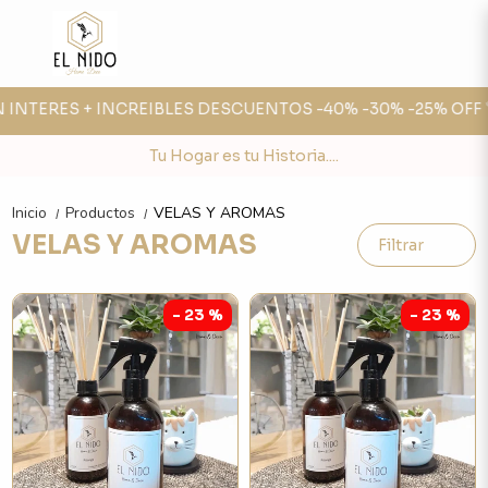
N INTERES + INCREIBLES DESCUENTOS -40% -30% -25% OFF 
Tu Hogar es tu Historia....
Inicio
Productos
VELAS Y AROMAS
/
/
VELAS Y AROMAS
Filtrar
- 23 %
- 23 %