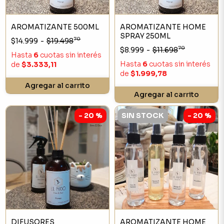
AROMATIZANTE 500ML
AROMATIZANTE HOME
SPRAY 250ML
70
$14.999
-
$19.498
70
$8.999
-
$11.698
Hasta
6
cuotas sin interés
Hasta
6
cuotas sin interés
de
$3.333,11
de
$1.999,78
Agregar al carrito
Agregar al carrito
- 20 %
SIN STOCK
- 20 %
DIFUSORES
AROMATIZANTE HOME