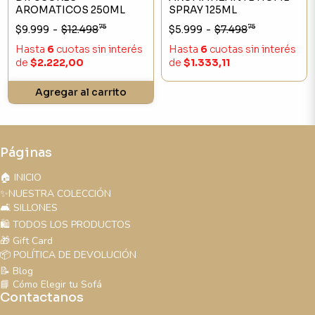
AROMATICOS 250ML
SPRAY 125ML
75
75
$9.999
-
$12.498
$5.999
-
$7.498
Hasta
6
cuotas sin interés
Hasta
6
cuotas sin interés
de
$2.222,00
de
$1.333,11
Agregar al carrito
Páginas
🏠 INICIO
✨NUESTRA COLECCIÓN
🛋️ SILLONES
🛍️ TODOS LOS PRODUCTOS
🎁 Gift Card
📦 POLÍTICA DE DEVOLUCIÓN
📝 Blog
📘 Cómo Elegir tu Sofá
Contactanos